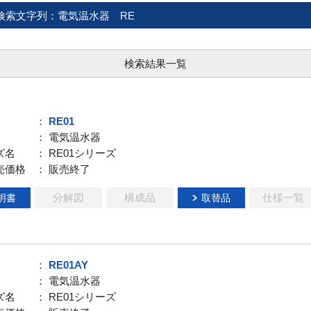
検索文字列：電気温水器 RE
検索結果一覧
：
RE01
： 電気温水器
ズ名
： RE01シリーズ
売価格
： 販売終了
分解図
構成品
仕様一覧
明書
取替品
：
RE01AY
： 電気温水器
ズ名
： RE01シリーズ