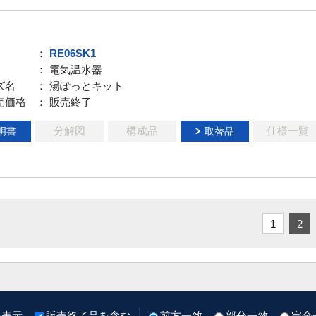
：
RE06SK1
： 電気温水器
ズ名
： 湯ぽっとキット
売価格
： 販売終了
分解図
構成品
仕様一覧
明書
取替品
1
2
像表示
販売終了品を含む
前方一致
部分一致
完全