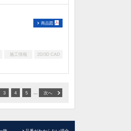
商品図
施工情報
2D/3D CAD
…
3
4
5
次へ
一致
品番がわからない場合