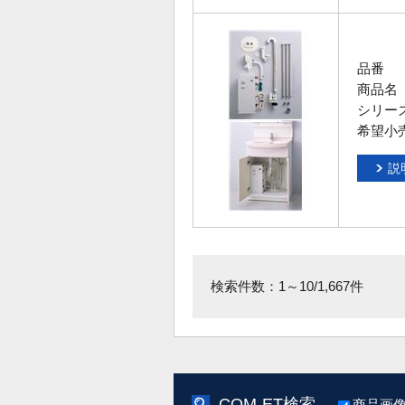
品番
商品名
シリー
希望小
説
検索件数：1～10/1,667件
COM-ET検索
商品画