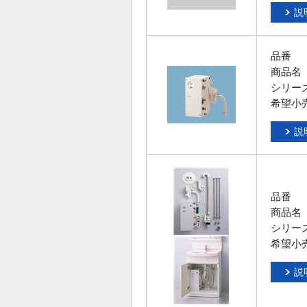
説
品番
商品名
シリー
希望小
説
品番
商品名
シリー
希望小
説