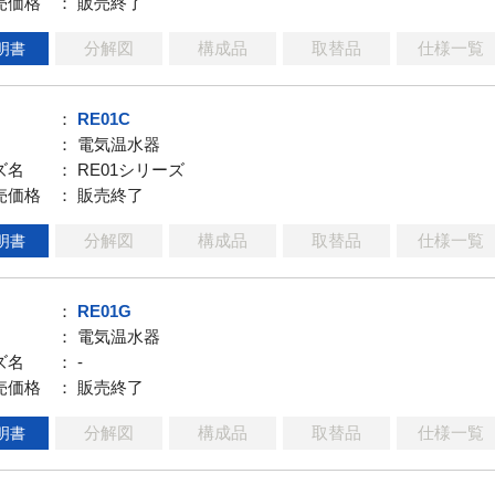
売価格
： 販売終了
分解図
構成品
取替品
仕様一覧
明書
：
RE01C
： 電気温水器
ズ名
： RE01シリーズ
売価格
： 販売終了
分解図
構成品
取替品
仕様一覧
明書
：
RE01G
： 電気温水器
ズ名
： -
売価格
： 販売終了
分解図
構成品
取替品
仕様一覧
明書