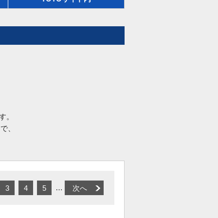
す。
品で、
…
3
4
5
次へ