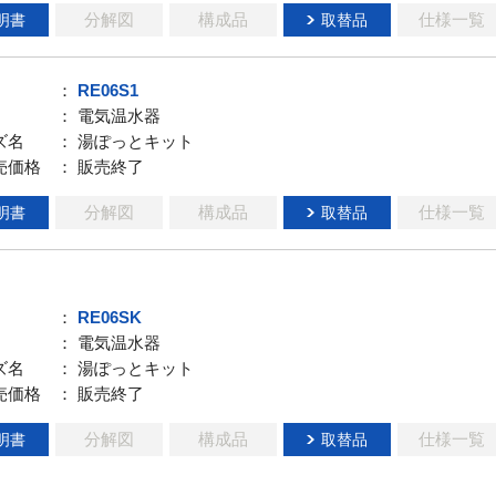
分解図
構成品
仕様一覧
明書
取替品
：
RE06S1
： 電気温水器
ズ名
： 湯ぽっとキット
売価格
： 販売終了
分解図
構成品
仕様一覧
明書
取替品
：
RE06SK
： 電気温水器
ズ名
： 湯ぽっとキット
売価格
： 販売終了
分解図
構成品
仕様一覧
明書
取替品