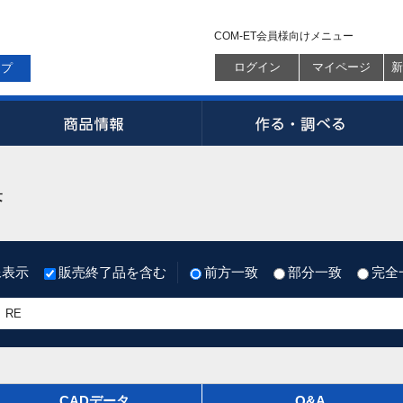
COM-ET会員様向けメニュー
ログイン
マイページ
新
ップ
果
像表示
販売終了品を含む
前方一致
部分一致
完全
CADデータ
Q&A