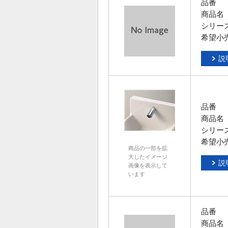
品番
商品名
シリー
希望小
説
品番
商品名
シリー
希望小
商品の一部を拡
大したイメージ
説
画像を表示して
います
品番
商品名