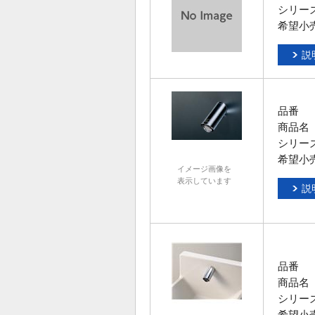
シリー
希望小
説
品番
商品名
シリー
希望小
イメージ画像を
表示しています
説
品番
商品名
シリー
希望小