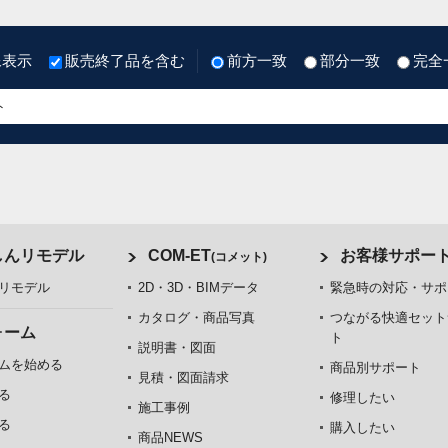
像表示
販売終了品を含む
前方一致
部分一致
完全
しんリモデル
COM-ET
お客様サポー
(コメット)
リモデル
2D・3D・BIMデータ
緊急時の対応・サポ
カタログ・商品写真
つながる快適セット
ォーム
ト
説明書・図面
ムを始める
商品別サポート
見積・図面請求
る
修理したい
施工事例
る
購入したい
商品NEWS