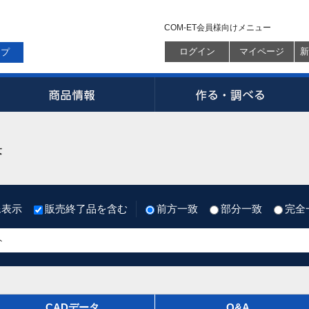
COM-ET会員様向けメニュー
ログイン
マイページ
新
ップ
果
像表示
販売終了品を含む
前方一致
部分一致
完全
CADデータ
Q&A