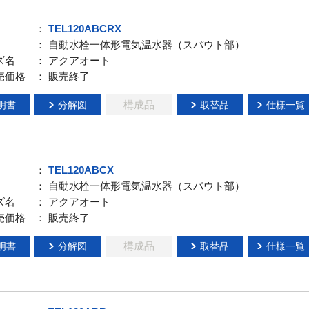
：
TEL120ABCRX
： 自動水栓一体形電気温水器（スパウト部）
ズ名
： アクアオート
売価格
： 販売終了
構成品
明書
分解図
取替品
仕様一覧
：
TEL120ABCX
： 自動水栓一体形電気温水器（スパウト部）
ズ名
： アクアオート
売価格
： 販売終了
構成品
明書
分解図
取替品
仕様一覧