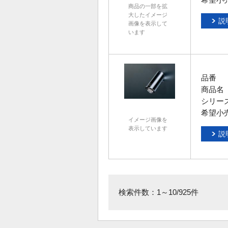
商品の一部を拡
大したイメージ
説
画像を表示して
います
品番
商品名
シリー
希望小
イメージ画像を
表示しています
説
検索件数：1～10/925件