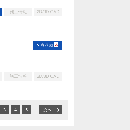
施工情報
2D/3D CAD
商品図
施工情報
2D/3D CAD
…
3
4
5
次へ