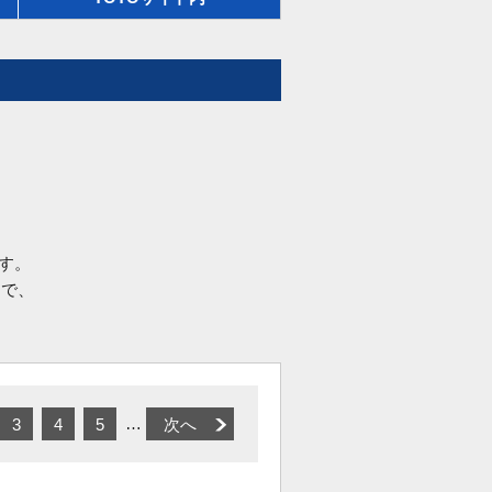
す。
品で、
…
3
4
5
次へ