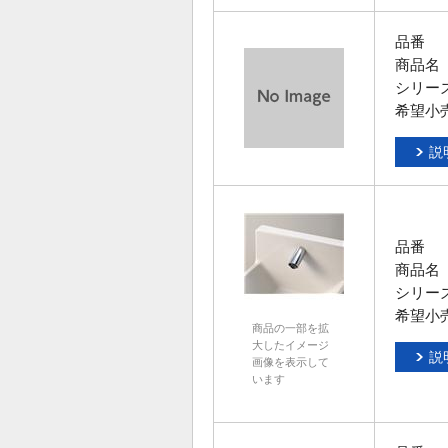
品番
商品名
シリー
希望小
説
品番
商品名
シリー
希望小
商品の一部を拡
大したイメージ
説
画像を表示して
います