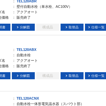
：
TEL120ABR
： 壁付自動水栓（単水栓、AC100V）
ズ名
： アクアオート
売価格
： 販売終了
構成品
明書
分解図
取替品
仕様一覧
：
TEL120ABX
： 自動水栓
ズ名
： アクアオート
売価格
： 販売終了
構成品
明書
分解図
取替品
仕様一覧
：
TEL120ACNX
： 自動水栓一体形電気温水器（スパウト部）