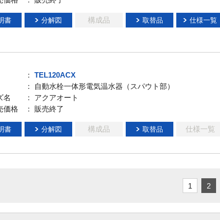
構成品
明書
分解図
取替品
仕様一覧
：
TEL120ACX
： 自動水栓一体形電気温水器（スパウト部）
ズ名
： アクアオート
売価格
： 販売終了
構成品
仕様一覧
明書
分解図
取替品
1
2