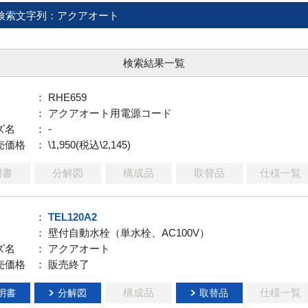
検索文字列：アクアオート
検索結果一覧
： RHE659
： アクアオート用電源コード
ズ名
： -
売価格
： \1,950(税込\2,145)
明書
分解図
構成品
取替品
仕様一覧
：
TEL120A2
： 壁付自動水栓（単水栓、AC100V）
ズ名
： アクアオート
売価格
： 販売終了
構成品
仕様一覧
明書
分解図
取替品