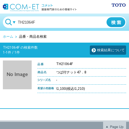
ホーム
品番・商品名検索
TH21064F の検索件数
検索結果について
1-1件 / 1件
TH21064F
つば付ナット47．8
-
\1,100(税込\1,210)