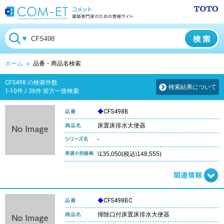
ホーム
品番・商品名検索
CFS498 の検索件数
検索結果について
1-10件 / 36件 前方一致検索
◆
CFS498B
床置床排水大便器
-
\135,050(税込\148,555)
◆
CFS498BC
掃除口付床置床排水大便器