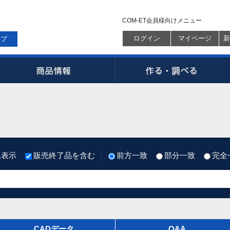
COM-ET会員様向けメニュー
ログイン
マイページ
新
ップ
像表示
販売終了品を含む
前方一致
部分一致
完全
CADデータ
Q&A