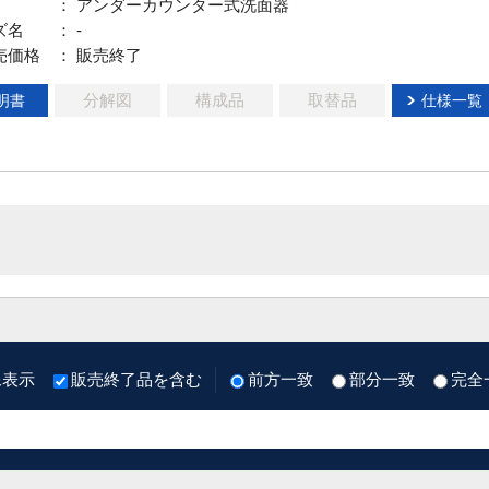
： アンダーカウンター式洗面器
ズ名
： -
売価格
： 販売終了
分解図
構成品
取替品
明書
仕様一覧
像表示
販売終了品を含む
前方一致
部分一致
完全