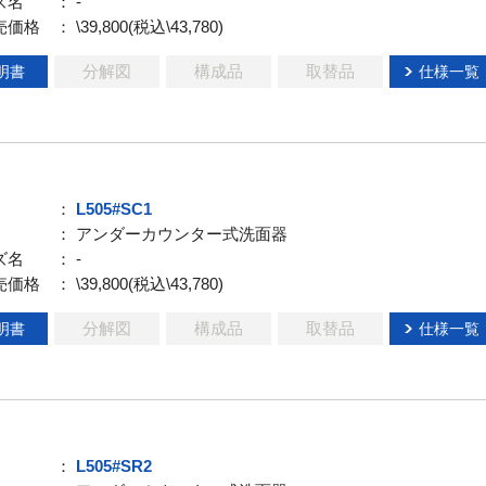
ズ名
： -
売価格
： \39,800(税込\43,780)
分解図
構成品
取替品
明書
仕様一覧
：
L505#SC1
： アンダーカウンター式洗面器
ズ名
： -
売価格
： \39,800(税込\43,780)
分解図
構成品
取替品
明書
仕様一覧
：
L505#SR2