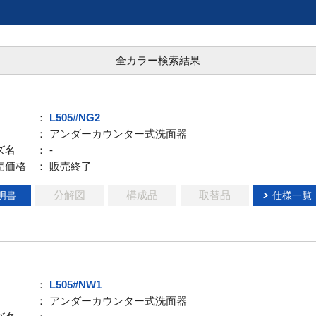
全カラー検索結果
：
L505#NG2
： アンダーカウンター式洗面器
ズ名
： -
売価格
： 販売終了
分解図
構成品
取替品
明書
仕様一覧
：
L505#NW1
： アンダーカウンター式洗面器