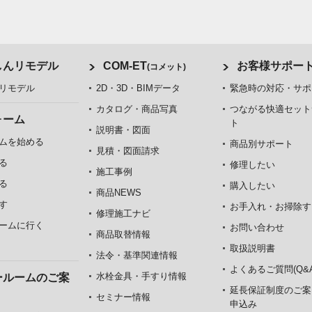
しんリモデル
COM-ET
お客様サポー
(コメット)
リモデル
2D・3D・BIMデータ
緊急時の対応・サポ
カタログ・商品写真
つながる快適セット
ォーム
ト
説明書・図面
ムを始める
商品別サポート
見積・図面請求
る
修理したい
施工事例
る
購入したい
商品NEWS
す
お手入れ・お掃除す
修理施工ナビ
ームに行く
お問い合わせ
商品取替情報
取扱説明書
法令・基準関連情報
よくあるご質問(Q&A
水栓金具・手すり情報
ールームのご案
延長保証制度のご案
セミナー情報
申込み