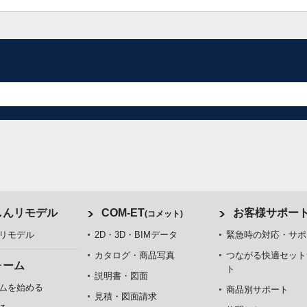
しんリモデル
COM-ET
お客様サポー
(コメット)
リモデル
2D・3D・BIMデータ
緊急時の対応・サポ
カタログ・商品写真
つながる快適セット
ォーム
ト
説明書・図面
ムを始める
商品別サポート
見積・図面請求