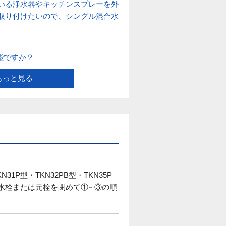
いる浄水器やキッチンスプレーを外
取り付けたいので、シングル混合水
能ですか？
もっと見る
8型・TKN31P型・TKN32PB型・TKN35P
付脚の止水栓または元栓を閉めて①∼③の順