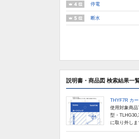
停電
断水
説明書・商品図 検索結果一
THYF7R 
使用対象商品TKH
型・TLHG3
に取り外しま