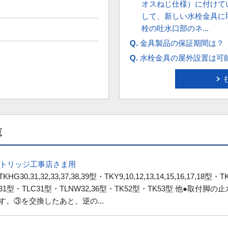
オスねじ仕様）に付けて
して、新しい水栓金具に
栓の吐水口部のネ...
Q.
金具製品の保証期間は？
Q.
水栓金具の屋外設置は可
覧
カートリッジ工事店さま用
G30,31,32,33,37,38,39型・
TKY9
,10,12,13,14,15,16,17,1
0,31型・TLC31型・TLNW32,36型・TK52型・TK53型 他●取
す。③を交換したあと、逆の...