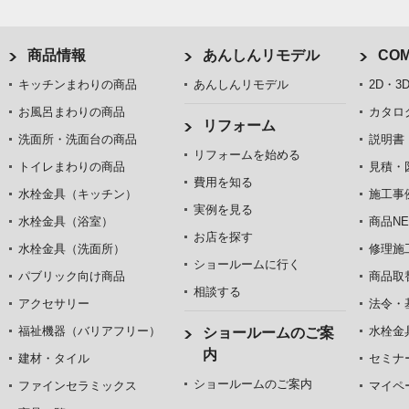
商品情報
あんしんリモデル
COM
キッチンまわりの商品
あんしんリモデル
2D・3
お風呂まわりの商品
カタロ
リフォーム
洗面所・洗面台の商品
説明書
リフォームを始める
トイレまわりの商品
見積・
費用を知る
水栓金具（キッチン）
施工事
実例を見る
水栓金具（浴室）
商品NE
お店を探す
水栓金具（洗面所）
修理施
ショールームに行く
パブリック向け商品
商品取
相談する
アクセサリー
法令・
福祉機器（バリアフリー）
水栓金
ショールームのご案
内
建材・タイル
セミナ
ショールームのご案内
ファインセラミックス
マイペ