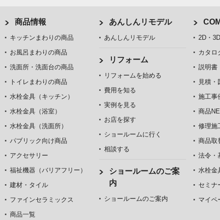
商品情報
あんしんリモデル
COM
キッチンまわりの商品
あんしんリモデル
2D・3
お風呂まわりの商品
カタロ
リフォーム
洗面所・洗面台の商品
説明書
リフォームを始める
トイレまわりの商品
見積・
費用を知る
水栓金具（キッチン）
施工事
実例を見る
水栓金具（浴室）
商品NE
お店を探す
水栓金具（洗面所）
修理施
ショールームに行く
パブリック向け商品
商品取
相談する
アクセサリー
法令・
福祉機器（バリアフリー）
水栓金
ショールームのご案
内
建材・タイル
セミナ
ショールームのご案内
ファインセラミックス
マイペ
商品一覧