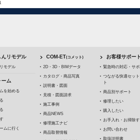
しんリモデル
COM-ET
お客様サポー
(コメット)
リモデル
2D・3D・BIMデータ
緊急時の対応・サポ
カタログ・商品写真
つながる快適セット
ォーム
ト
説明書・図面
ムを始める
商品別サポート
見積・図面請求
る
修理したい
施工事例
る
購入したい
商品NEWS
す
お手入れ・お掃除す
修理施工ナビ
ームに行く
お問い合わせ
商品取替情報
取扱説明書