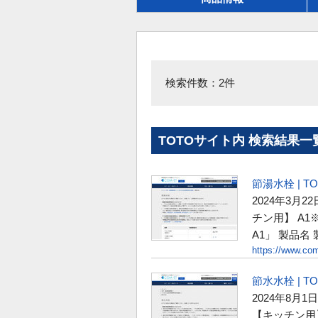
検索件数：2件
TOTOサイト内 検索結果一
節湯水栓 | T
2024年3月
チン用】 A
A1」 製品名
https://www.com
節水水栓 | T
2024年8月
【キッチン用