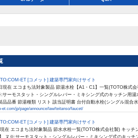
覧
OTO:COM-ET [コメット] 建築専門家向けサイト
22日現在 エコまち法対象製品 節湯水栓【A1・C1】一覧(TOTO株式会
1※:サーモスタット・シングルレバー・ミキシング式のキッチン用
 製品品番 節湯種類 リスト 該当証明書 台付自動水栓(シングル混合水栓、A
-et.com/jp/page/announce/law/teitanso/faucet/
OTO:COM-ET [コメット] 建築専門家向けサイト
1日現在 エコまち法対象製品 節水水栓一覧(TOTO株式会社製) キッ
】 ヌ※:サーモスタット・シングルレバー・ミキシング式のキッチ