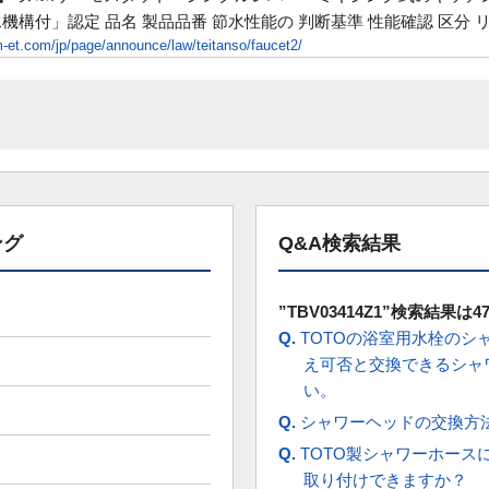
機構付」認定 品名 製品品番 節水性能の 判断基準 性能確認 区分 リ
-et.com/jp/page/announce/law/teitanso/faucet2/
ング
Q&A検索結果
”TBV03414Z1”検索結果は
Q.
TOTOの浴室用水栓のシ
え可否と交換できるシャ
い。
Q.
シャワーヘッドの交換方
Q.
TOTO製シャワーホース
取り付けできますか？