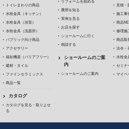
リフォームを始める
トイレまわりの商品
見積・
費用を知る
水栓金具（キッチン）
施工事
実例を見る
水栓金具（浴室）
商品NE
お店を探す
水栓金具（洗面所）
修理施
ショールームに行く
パブリック向け商品
商品取
相談する
アクセサリー
法令・
福祉機器（バリアフリー）
水栓金
ショールームのご案
内
建材・タイル
セミナ
ショールームのご案内
ファインセラミックス
マイペ
商品一覧
カタログ
カタログを見る・取りよせ
る