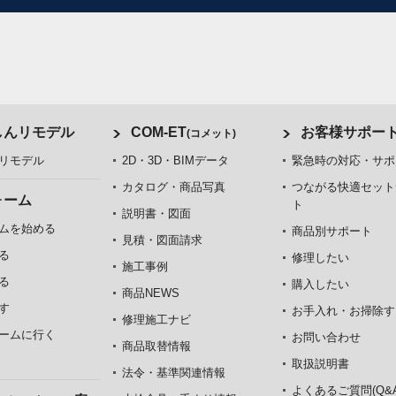
しんリモデル
COM-ET
お客様サポー
(コメット)
リモデル
2D・3D・BIMデータ
緊急時の対応・サポ
カタログ・商品写真
つながる快適セット
ォーム
ト
説明書・図面
ムを始める
商品別サポート
見積・図面請求
る
修理したい
施工事例
る
購入したい
商品NEWS
す
お手入れ・お掃除す
修理施工ナビ
ームに行く
お問い合わせ
商品取替情報
取扱説明書
法令・基準関連情報
よくあるご質問(Q&A