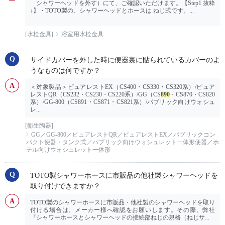
シャワーヘッドを外す）にて、ご確認いただけます。【Step1 抜粋
↓】・TOTO製の、シャワーヘッドとホースは ねじ式です。...
[水栓金具]
浴室用水栓金具
サイドカバーを外した時に便器裏に貼られているカバーのよ
うなものは何ですか？
＜対象製品＞ピュアレストEX（CS400・CS330・CS320系）/ピュア
レストQR（CS232・CS230・CS220系）/GG（CS
890
・CS870・CS820
系）/GG-800（CS891・CS871・CS821系）/パブリック向けウォシュ
レ...
[衛生陶器]
GG／GG-800／ピュアレストQR／ピュアレストEX／パブリックコン
パクト便器・タンク式／パブリック向けウォシュレット一体形便器／ホ
テル向けウォシュレット一体形
TOTO製シャワーホースに市販品の他社製シャワーヘッドを
取り付けできますか？
TOTO製のシャワーホースに市販品・他社製のシャワーヘッドを取り
付ける場合は、メーカー様へ確認をお願いします。その際、弊社
『シャワーホースとシャワーヘッドの接続部ねじの規格（ねじサ...