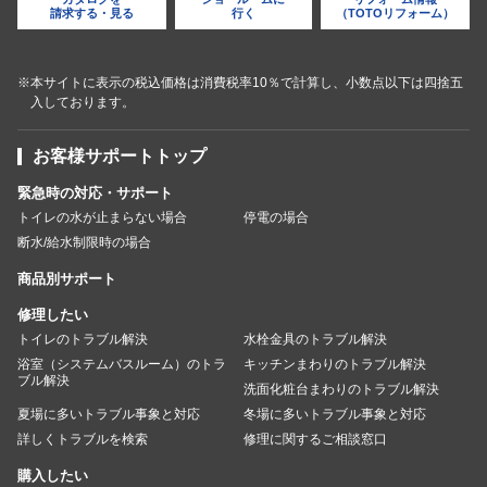
請求する・見る
行く
（TOTOリフォーム）
※本サイトに表示の税込価格は消費税率10％で計算し、小数点以下は四捨五
入しております。
お客様サポートトップ
緊急時の対応・サポート
トイレの水が止まらない場合
停電の場合
断水/給水制限時の場合
商品別サポート
修理したい
トイレのトラブル解決
水栓金具のトラブル解決
浴室（システムバスルーム）のトラ
キッチンまわりのトラブル解決
ブル解決
洗面化粧台まわりのトラブル解決
夏場に多いトラブル事象と対応
冬場に多いトラブル事象と対応
詳しくトラブルを検索
修理に関するご相談窓口
購入したい