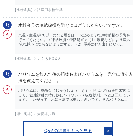
[水栓金具]
浴室用水栓金具
水栓金具の凍結破損を防ぐにはどうしたらいいですか。
気温・室温が0℃以下になる場合は、下記のような凍結破損の予防を
行ってください。＜凍結破損の予防処置＞（1）暖房などにより室温
が0℃以下にならないようにする。（2）屋外にむき出しになっ...
[水栓金具]
よくあるQ＆A
バリウムを飲んだ後の汚物およびバリウムを、完全に流す方
法を教えてください。
バリウムは、重晶石（じゅうしょうせき）と呼ばれる石を粉末状に
して、健康診断の時に飲むバリウム（X線造影剤）へと加工してい
ます。したがって、水に不溶で比重も大きいです。そのバリウム...
[衛生陶器]
大便器共通
Q&Aの結果をもっと見る