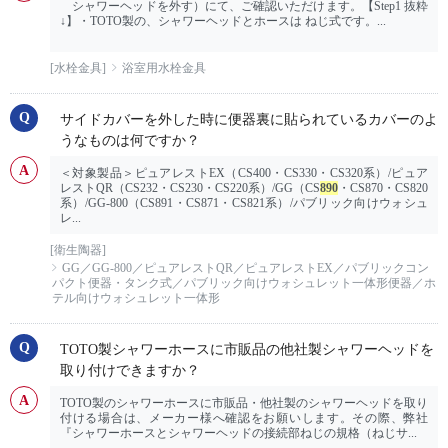
シャワーヘッドを外す）にて、ご確認いただけます。【Step1 抜粋
↓】・TOTO製の、シャワーヘッドとホースは ねじ式です。...
[水栓金具]
浴室用水栓金具
サイドカバーを外した時に便器裏に貼られているカバーのよ
うなものは何ですか？
＜対象製品＞ピュアレストEX（CS400・CS330・CS320系）/ピュア
レストQR（CS232・CS230・CS220系）/GG（CS
890
・CS870・CS820
系）/GG-800（CS891・CS871・CS821系）/パブリック向けウォシュ
レ...
[衛生陶器]
GG／GG-800／ピュアレストQR／ピュアレストEX／パブリックコン
パクト便器・タンク式／パブリック向けウォシュレット一体形便器／ホ
テル向けウォシュレット一体形
TOTO製シャワーホースに市販品の他社製シャワーヘッドを
取り付けできますか？
TOTO製のシャワーホースに市販品・他社製のシャワーヘッドを取り
付ける場合は、メーカー様へ確認をお願いします。その際、弊社
『シャワーホースとシャワーヘッドの接続部ねじの規格（ねじサ...