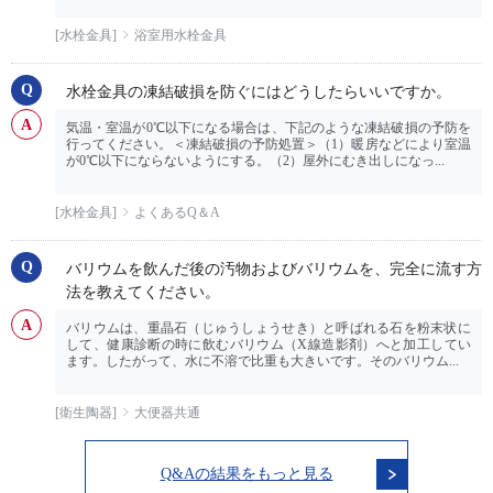
[水栓金具]
浴室用水栓金具
水栓金具の凍結破損を防ぐにはどうしたらいいですか。
気温・室温が0℃以下になる場合は、下記のような凍結破損の予防を
行ってください。＜凍結破損の予防処置＞（1）暖房などにより室温
が0℃以下にならないようにする。（2）屋外にむき出しになっ...
[水栓金具]
よくあるQ＆A
バリウムを飲んだ後の汚物およびバリウムを、完全に流す方
法を教えてください。
バリウムは、重晶石（じゅうしょうせき）と呼ばれる石を粉末状に
して、健康診断の時に飲むバリウム（X線造影剤）へと加工してい
ます。したがって、水に不溶で比重も大きいです。そのバリウム...
[衛生陶器]
大便器共通
Q&Aの結果をもっと見る