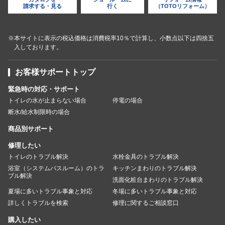
請求する・見る
行く
（TOTOリフォーム）
※本サイトに表示の税込価格は消費税率10％で計算し、小数点以下は四捨五
入しております。
お客様サポートトップ
緊急時の対応・サポート
トイレの水が止まらない場合
停電の場合
断水/給水制限時の場合
商品別サポート
修理したい
トイレのトラブル解決
水栓金具のトラブル解決
浴室（システムバスルーム）のトラ
キッチンまわりのトラブル解決
ブル解決
洗面化粧台まわりのトラブル解決
夏場に多いトラブル事象と対応
冬場に多いトラブル事象と対応
詳しくトラブルを検索
修理に関するご相談窓口
購入したい