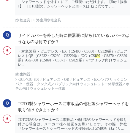
シャワーヘッドを外す）にて、ご確認いただけます。【Step1 抜粋
↓】・TOTO製の、シャワーヘッドとホースは ねじ式です。...
[水栓金具]
浴室用水栓金具
サイドカバーを外した時に便器裏に貼られているカバーのよ
うなものは何ですか？
＜対象製品＞ピュアレストEX（CS400・CS330・CS320系）/ピュア
レストQR（CS232・CS230・CS220系）/GG（CS
890
・CS870・CS820
系）/GG-800（CS891・CS871・CS821系）/パブリック向けウォシュ
レ...
[衛生陶器]
GG／GG-800／ピュアレストQR／ピュアレストEX／パブリックコン
パクト便器・タンク式／パブリック向けウォシュレット一体形便器／ホ
テル向けウォシュレット一体形
TOTO製シャワーホースに市販品の他社製シャワーヘッドを
取り付けできますか？
TOTO製のシャワーホースに市販品・他社製のシャワーヘッドを取り
付ける場合は、メーカー様へ確認をお願いします。その際、弊社
『シャワーホースとシャワーヘッドの接続部ねじの規格（ねじサ...