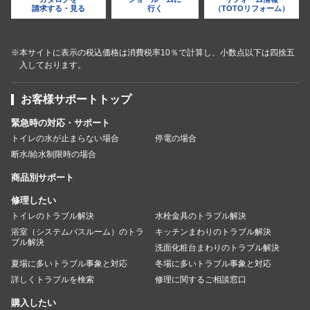
請求する・見る
行く
（TOTOリフォーム）
※本サイトに表示の税込価格は消費税率10％で計算し、小数点以下は四捨五
入しております。
お客様サポートトップ
緊急時の対応・サポート
トイレの水が止まらない場合
停電の場合
断水/給水制限時の場合
商品別サポート
修理したい
トイレのトラブル解決
水栓金具のトラブル解決
浴室（システムバスルーム）のトラ
キッチンまわりのトラブル解決
ブル解決
洗面化粧台まわりのトラブル解決
夏場に多いトラブル事象と対応
冬場に多いトラブル事象と対応
詳しくトラブルを検索
修理に関するご相談窓口
購入したい