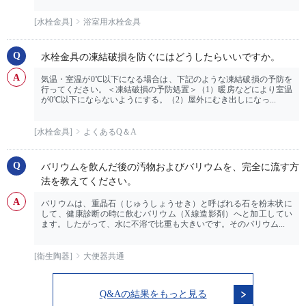
[水栓金具]
浴室用水栓金具
水栓金具の凍結破損を防ぐにはどうしたらいいですか。
気温・室温が0℃以下になる場合は、下記のような凍結破損の予防を
行ってください。＜凍結破損の予防処置＞（1）暖房などにより室温
が0℃以下にならないようにする。（2）屋外にむき出しになっ...
[水栓金具]
よくあるQ＆A
バリウムを飲んだ後の汚物およびバリウムを、完全に流す方
法を教えてください。
バリウムは、重晶石（じゅうしょうせき）と呼ばれる石を粉末状に
して、健康診断の時に飲むバリウム（X線造影剤）へと加工してい
ます。したがって、水に不溶で比重も大きいです。そのバリウム...
[衛生陶器]
大便器共通
Q&Aの結果をもっと見る