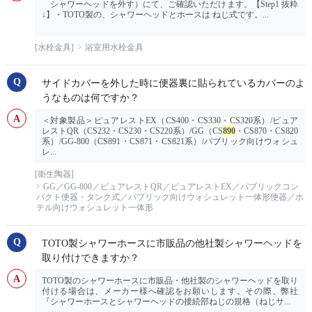
シャワーヘッドを外す）にて、ご確認いただけます。【Step1 抜粋
↓】・TOTO製の、シャワーヘッドとホースは ねじ式です。...
[水栓金具]
浴室用水栓金具
サイドカバーを外した時に便器裏に貼られているカバーのよ
うなものは何ですか？
＜対象製品＞ピュアレストEX（CS400・CS330・CS320系）/ピュア
レストQR（CS232・CS230・CS220系）/GG（CS
890
・CS870・CS820
系）/GG-800（CS891・CS871・CS821系）/パブリック向けウォシュ
レ...
[衛生陶器]
GG／GG-800／ピュアレストQR／ピュアレストEX／パブリックコン
パクト便器・タンク式／パブリック向けウォシュレット一体形便器／ホ
テル向けウォシュレット一体形
TOTO製シャワーホースに市販品の他社製シャワーヘッドを
取り付けできますか？
TOTO製のシャワーホースに市販品・他社製のシャワーヘッドを取り
付ける場合は、メーカー様へ確認をお願いします。その際、弊社
『シャワーホースとシャワーヘッドの接続部ねじの規格（ねじサ...