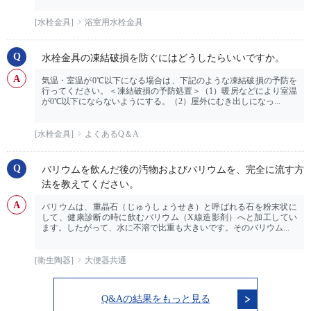
[水栓金具]
浴室用水栓金具
水栓金具の凍結破損を防ぐにはどうしたらいいですか。
気温・室温が0℃以下になる場合は、下記のような凍結破損の予防を
行ってください。＜凍結破損の予防処置＞（1）暖房などにより室温
が0℃以下にならないようにする。（2）屋外にむき出しになっ...
[水栓金具]
よくあるQ＆A
バリウムを飲んだ後の汚物およびバリウムを、完全に流す方
法を教えてください。
バリウムは、重晶石（じゅうしょうせき）と呼ばれる石を粉末状に
して、健康診断の時に飲むバリウム（X線造影剤）へと加工してい
ます。したがって、水に不溶で比重も大きいです。そのバリウム...
[衛生陶器]
大便器共通
Q&Aの結果をもっと見る