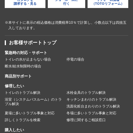
請求する・見る
行く
（TOTOリフォーム）
※本サイトに表示の税込価格は消費税率10％で計算し、小数点以下は四捨五
入しております。
お客様サポートトップ
緊急時の対応・サポート
トイレの水が止まらない場合
停電の場合
断水/給水制限時の場合
商品別サポート
修理したい
トイレのトラブル解決
水栓金具のトラブル解決
浴室（システムバスルーム）のトラ
キッチンまわりのトラブル解決
ブル解決
洗面化粧台まわりのトラブル解決
夏場に多いトラブル事象と対応
冬場に多いトラブル事象と対応
詳しくトラブルを検索
修理に関するご相談窓口
購入したい