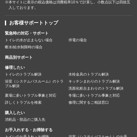
※本サイトに表示の税込価格は消費税率10％で計算し、小数点以下は四捨五
入しております。
お客様サポートトップ
緊急時の対応・サポート
トイレの水が止まらない場合
停電の場合
断水/給水制限時の場合
商品別サポート
修理したい
トイレのトラブル解決
水栓金具のトラブル解決
浴室（システムバスルーム）のトラ
キッチンまわりのトラブル解決
ブル解決
洗面化粧台まわりのトラブル解決
夏場に多いトラブル事象と対応
冬場に多いトラブル事象と対応
詳しくトラブルを検索
修理に関するご相談窓口
購入したい
消耗品・部品のご購入先
お手入れする・お掃除する
トイレのお手入れ・お掃除
浴室（システムバスルーム）のお手