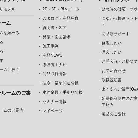
リモデル
2D・3D・BIMデータ
緊急時の対応・サポ
カタログ・商品写真
つながる快適セット
ォーム
ト
説明書・図面
ムを始める
商品別サポート
見積・図面請求
る
修理したい
施工事例
る
購入したい
商品NEWS
す
お手入れ・お掃除す
修理施工ナビ
ームに行く
お問い合わせ
商品取替情報
取扱説明書
法令・基準関連情報
よくあるご質問(Q&A
水栓金具・手すり情報
ールームのご案
延長保証制度のご案
セミナー情報
申込み
ームのご案内
マイページ
製品のご登録