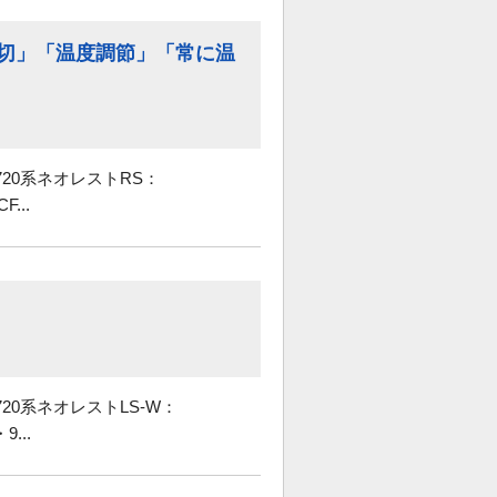
切」「温度調節」「常に温
9720系ネオレストRS：
...
720系ネオレストLS-W：
...