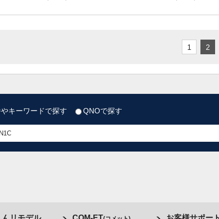
1
2
番やキーワードで探す
QNOで探す
しんリモデル
COM-ET
お客様サポー
(コメット)