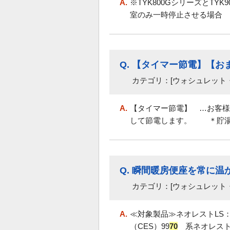
A.
※TYK800GシリーズとT
室のみ一時停止させる場合 
Q.
【タイマー節電】【お
カテゴリ：[ウォシュレット
A.
【タイマー節電】 …お客様
して節電します。 ＊貯湯タ
Q.
瞬間暖房便座を常に温
カテゴリ：[ウォシュレット
A.
≪対象製品≫ネオレストLS：TC
（CES）99
70
系ネオレストAS