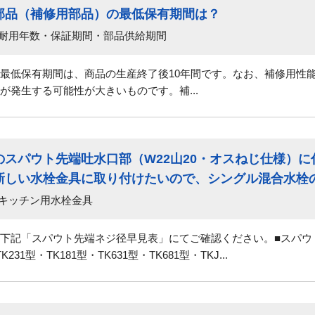
部品（補修用部品）の最低保有期間は？
 耐用年数・保証期間・部品供給期間
最低保有期間は、商品の生産終了後10年間です。なお、補修用性
が発生する可能性が大きいものです。補...
スパウト先端吐水口部（W22山20・オスねじ仕様）
しい水栓金具に取り付けたいので、シングル混合水栓の吐
 キッチン用水栓金具
＞下記「スパウト先端ネジ径早見表」にてご確認ください。■スパ
1型・TK181型・TK631型・TK681型・TKJ...