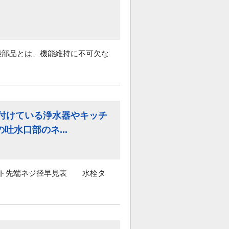
能部品とは、機能維持に不可欠な
に付けている浄水器やキッチ
水口部のネ...
ウト先端ネジ径早見表 水栓タ