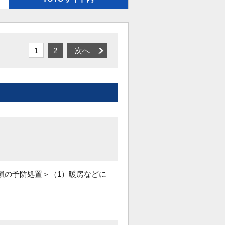
1
2
次へ
損の予防処置＞（1）暖房などに