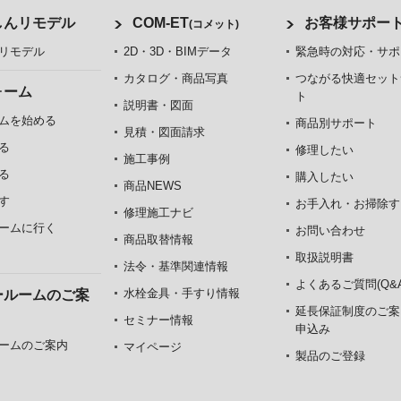
しんリモデル
COM-ET
お客様サポー
(コメット)
リモデル
2D・3D・BIMデータ
緊急時の対応・サポ
カタログ・商品写真
つながる快適セット
ォーム
ト
説明書・図面
ムを始める
商品別サポート
見積・図面請求
る
修理したい
施工事例
る
購入したい
商品NEWS
す
お手入れ・お掃除す
修理施工ナビ
ームに行く
お問い合わせ
商品取替情報
取扱説明書
法令・基準関連情報
よくあるご質問(Q&A
水栓金具・手すり情報
ールームのご案
延長保証制度のご案
セミナー情報
申込み
ームのご案内
マイページ
製品のご登録