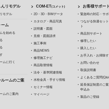
しんリモデル
COM-ET
お客様サポー
(コメット)
リモデル
2D・3D・BIMデータ
緊急時の対応・サポ
カタログ・商品写真
つながる快適セット
ォーム
ト
説明書・図面
ムを始める
商品別サポート
見積・図面請求
る
修理したい
施工事例
る
購入したい
商品NEWS
す
お手入れ・お掃除す
修理施工ナビ
ームに行く
お問い合わせ
商品取替情報
取扱説明書
法令・基準関連情報
よくあるご質問(Q&A
水栓金具・手すり情報
ールームのご案
延長保証制度のご案
セミナー情報
申込み
ームのご案内
マイページ
製品のご登録