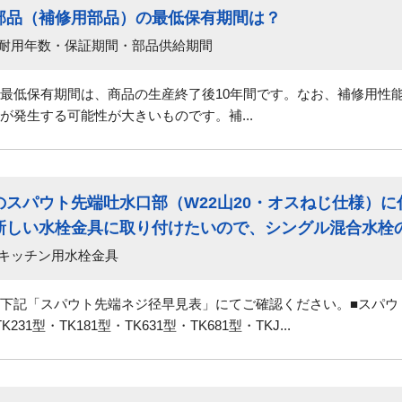
部品（補修用部品）の最低保有期間は？
 耐用年数・保証期間・部品供給期間
最低保有期間は、商品の生産終了後10年間です。なお、補修用性
が発生する可能性が大きいものです。補...
スパウト先端吐水口部（W22山20・オスねじ仕様）
しい水栓金具に取り付けたいので、シングル混合水栓の吐
 キッチン用水栓金具
＞下記「スパウト先端ネジ径早見表」にてご確認ください。■スパ
1型・TK181型・TK631型・TK681型・TKJ...