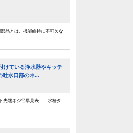
能部品とは、機能維持に不可欠な
に付けている浄水器やキッチ
水口部のネ...
ウト先端ネジ径早見表 水栓タ