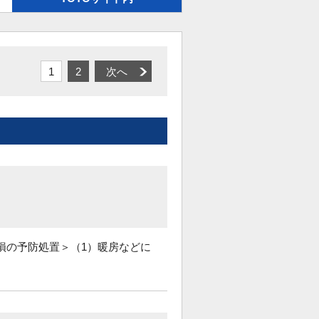
1
2
次へ
損の予防処置＞（1）暖房などに