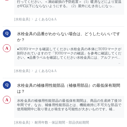
行ってください。＜凍結破損の予防処置＞（1）暖房などにより室温
が0℃以下にならないようにする。（2）屋外にむき出しになっ...
[水栓金具]
よくあるQ＆A
水栓金具の品番がわからない場合は、どうしたらいいです
か？
●TOTOマークを確認してください水栓金具の本体にTOTOマークが
刻印されていますので「TOTOマークの確認」を参考に確認してくだ
さい。●品番ラベルを確認してください水栓金具には、アルファベ...
[水栓金具]
よくあるQ＆A
水栓金具の補修用性能部品（補修用部品）の最低保有期間
は？
水栓金具の補修用性能部品の最低保有期間は、商品の生産終了後10
年間です。なお、補修用性能部品とは、機能維持に不可欠な部品で
使用期間中に取り替えが発生する可能性が大きいものです。補...
[水栓金具]
耐用年数・保証期間・部品供給期間