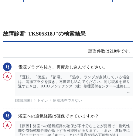
故障診断"TKS05318J"の検索結果
該当件数は
210
件です。
電源プラグを抜き、再度差し込んでください。
「運転」「便座」「節電」 「温水」ランプが点滅している場合
は、電源プラグを抜き、再度差し込んでください。同じ現象を繰り
返すときは、TOTO メンテナンス（株）修理受付センターへ連絡し...
[故障診断]
トイレ
便器洗浄できない
浴室への通気経路は確保できていますか？
【原因】浴室への通気経路の確保が不十分なことが要因で・換気性
能や衣類乾燥性能が低下する可能性があります。・また、運転中に
「ヒューヒュー」や「キーン」という異音が鳴る可能性があり...