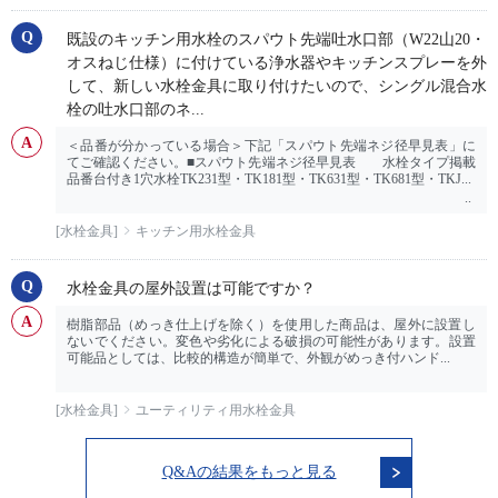
既設のキッチン用水栓のスパウト先端吐水口部（W22山20・
オスねじ仕様）に付けている浄水器やキッチンスプレーを外
して、新しい水栓金具に取り付けたいので、シングル混合水
栓の吐水口部のネ...
＜品番が分かっている場合＞下記「スパウト先端ネジ径早見表」に
てご確認ください。■スパウト先端ネジ径早見表 水栓タイプ掲載
品番台付き1穴水栓TK231型・TK181型・TK631型・TK681型・TKJ...
[水栓金具]
キッチン用水栓金具
水栓金具の屋外設置は可能ですか？
樹脂部品（めっき仕上げを除く）を使用した商品は、屋外に設置し
ないでください。変色や劣化による破損の可能性があります。設置
可能品としては、比較的構造が簡単で、外観がめっき付ハンド...
[水栓金具]
ユーティリティ用水栓金具
Q&Aの結果をもっと見る