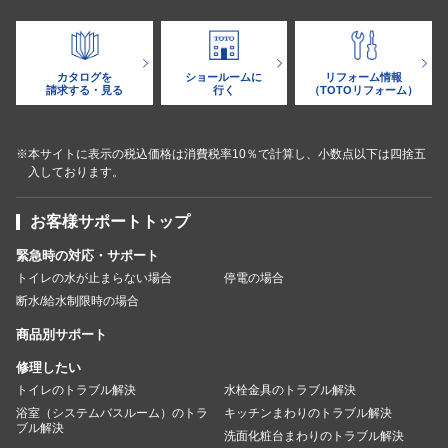
カタログを
ショールームに
リフォーム情報
請求する・見る
行く
（TOTOリフォーム）
※本サイトに表示の税込価格は消費税率10％で計算し、小数点以下は四捨五
入しております。
お客様サポートトップ
緊急時の対応・サポート
トイレの水が止まらない場合
停電の場合
断水/給水制限時の場合
商品別サポート
修理したい
トイレのトラブル解決
水栓金具のトラブル解決
浴室（システムバスルーム）のトラ
キッチンまわりのトラブル解決
ブル解決
洗面化粧台まわりのトラブル解決