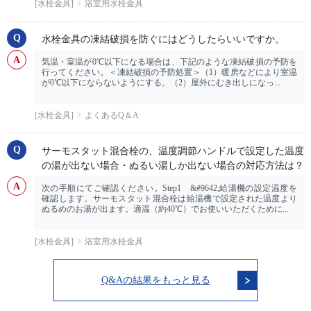
[水栓金具]
浴室用水栓金具
水栓金具の凍結破損を防ぐにはどうしたらいいですか。
気温・室温が0℃以下になる場合は、下記のような凍結破損の予防を
行ってください。＜凍結破損の予防処置＞（1）暖房などにより室温
が0℃以下にならないようにする。（2）屋外にむき出しになっ...
[水栓金具]
よくあるQ＆A
サーモスタット混合栓の、温度調節ハンドルで設定した温度
の湯が出ない場合・ぬるい湯しか出ない場合の対応方法は？
次の手順にてご確認ください。Step1 &#9642;給湯機の設定温度を
確認します。サーモスタット混合栓は給湯機で設定された温度より
ぬるめのお湯が出ます。適温（約40℃）でお使いいただくために...
[水栓金具]
浴室用水栓金具
Q&Aの結果をもっと見る