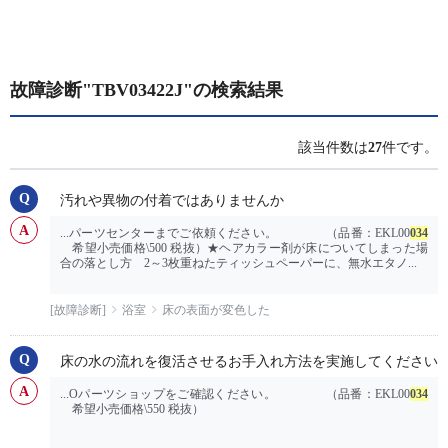
故障診断"TBV03422J"の検索結果
該当件数は
27
件です。
汚れや異物の付着ではありませんか
...パーツセンターまでご依頼ください。 （品番：EKL00
034
希望小売価格\500 税抜）★ヘアカラー剤が床についてしまった場
合の落とし方 2～3枚重ねたティッシュペーパーに、無水エタノ...
[故障診断]
浴室
床の表面が変色した
床の水の流れを復活させるお手入れ方法を実施してください
...Oパーツショップをご確認ください。 （品番：EKL00
034
希望小売価格\550 税抜）