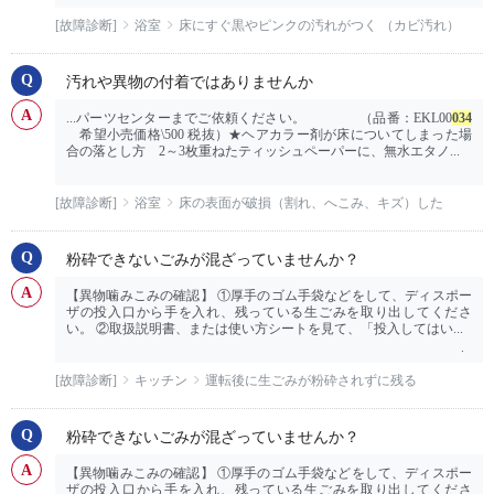
[故障診断]
浴室
床にすぐ黒やピンクの汚れがつく （カビ汚れ）
汚れや異物の付着ではありませんか
...パーツセンターまでご依頼ください。 （品番：EKL00
034
希望小売価格\500 税抜）★ヘアカラー剤が床についてしまった場
合の落とし方 2～3枚重ねたティッシュペーパーに、無水エタノ...
[故障診断]
浴室
床の表面が破損（割れ、へこみ、キズ）した
粉砕できないごみが混ざっていませんか？
【異物噛みこみの確認】 ①厚手のゴム手袋などをして、ディスポー
ザの投入口から手を入れ、残っている生ごみを取り出してくださ
い。 ②取扱説明書、または使い方シートを見て、「投入してはい...
[故障診断]
キッチン
運転後に生ごみが粉砕されずに残る
粉砕できないごみが混ざっていませんか？
【異物噛みこみの確認】 ①厚手のゴム手袋などをして、ディスポー
ザの投入口から手を入れ、残っている生ごみを取り出してくださ