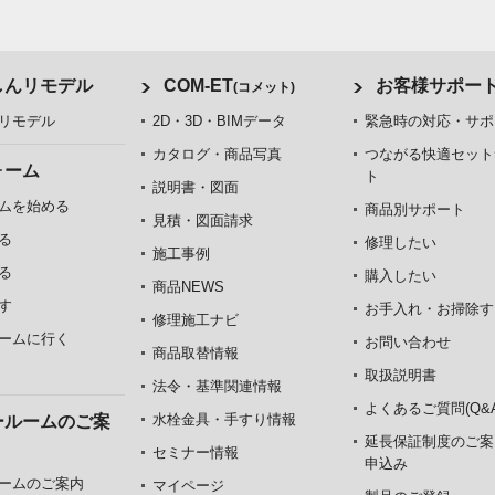
しんリモデル
COM-ET
お客様サポー
(コメット)
リモデル
2D・3D・BIMデータ
緊急時の対応・サポ
カタログ・商品写真
つながる快適セット
ォーム
ト
説明書・図面
ムを始める
商品別サポート
見積・図面請求
る
修理したい
施工事例
る
購入したい
商品NEWS
す
お手入れ・お掃除す
修理施工ナビ
ームに行く
お問い合わせ
商品取替情報
取扱説明書
法令・基準関連情報
よくあるご質問(Q&A
水栓金具・手すり情報
ールームのご案
延長保証制度のご案
セミナー情報
申込み
ームのご案内
マイページ