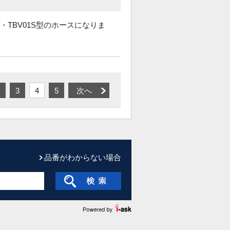
型・TBV01S型のホースになりま
3
4
5
次へ
品番がわからない場合