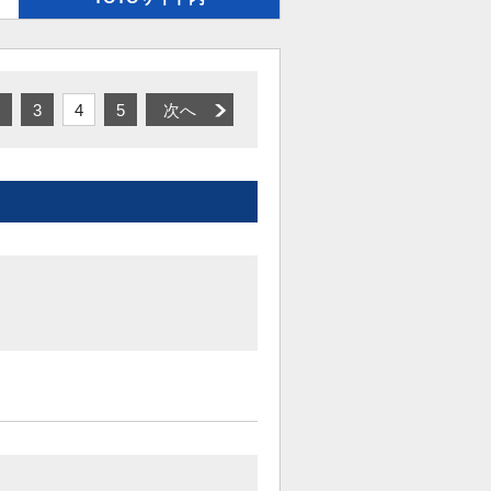
3
4
5
次へ