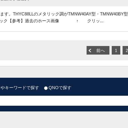
。THYC88LLのメタリック調がTMNW40AY型・TMNW40BY
ック【参考】過去のホース画像 ↑ クリッ...
前へ
1
2
番やキーワードで探す
QNOで探す