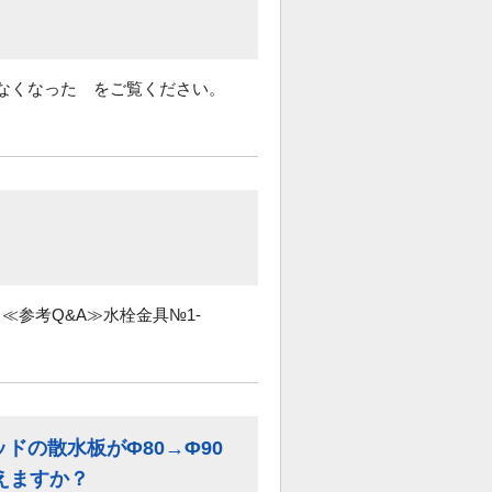
少なくなった をご覧ください。
参考Q&A≫水栓金具№1-
ドの散水板がΦ80→Φ90
えますか？