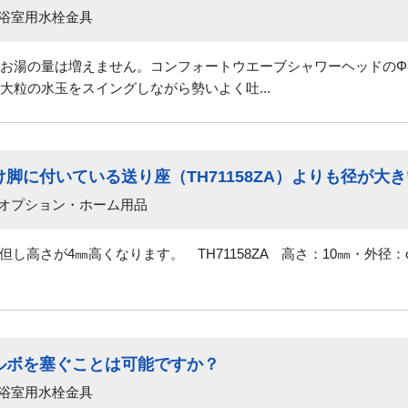
 浴室用水栓金具
お湯の量は増えません。コンフォートウエーブシャワーヘッドのΦ
大粒の水玉をスイングしながら勢いよく吐...
脚に付いている送り座（TH71158ZA）よりも径が大
 オプション・ホーム用品
但し高さが4㎜高くなります。 TH71158ZA 高さ：10㎜・外径：φ
ルボを塞ぐことは可能ですか？
 浴室用水栓金具