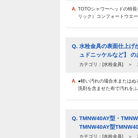
A.
TOTOシャワーヘッドの特
リック）コンフォートウエーブ 
Q.
水栓金具の表面仕上げ
ュドニッケルなど】 
カテゴリ：[水栓金具] ＞
A.
●軽い汚れの場合水またはぬ
洗剤を含ませた布で汚れをふ
Q.
TMNW40AY型・TM
TMNW40AY型TMNW40
カテゴリ：[水栓金具] ＞