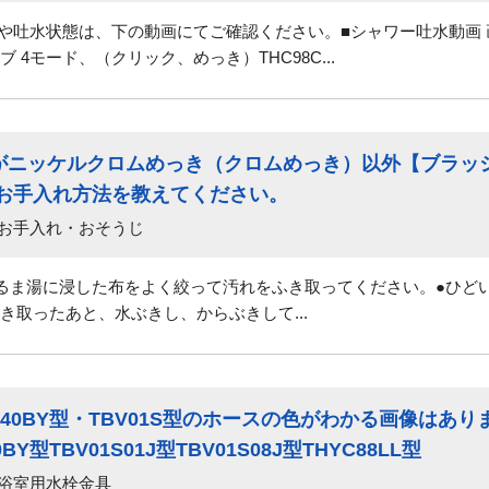
長や吐水状態は、下の動画にてご確認ください。■シャワー吐水動画
4モード、（クリック、めっき）THC98C...
がニッケルクロムめっき（クロムめっき）以外【ブラッ
のお手入れ方法を教えてください。
 お手入れ・おそうじ
るま湯に浸した布をよく絞って汚れをふき取ってください。●ひどい
き取ったあと、水ぶきし、からぶきして...
NW40BY型・TBV01S型のホースの色がわかる画像はあ
BY型TBV01S01J型TBV01S08J型THYC88LL型
 浴室用水栓金具