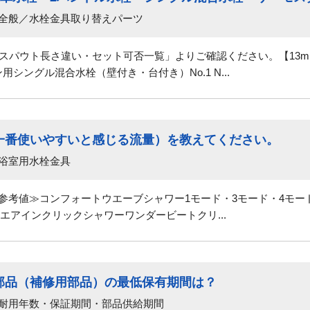
 全般／水栓金具取り替えパーツ
0】スパウト長さ違い・セット可否一覧」よりご確認ください。【13m
シングル混合水栓（壁付き・台付き）No.1 N...
一番使いやすいと感じる流量）を教えてください。
 浴室用水栓金具
参考値≫コンフォートウエーブシャワー1モード・3モード・4モード
エアインクリックシャワーワンダービートクリ...
部品（補修用部品）の最低保有期間は？
 耐用年数・保証期間・部品供給期間