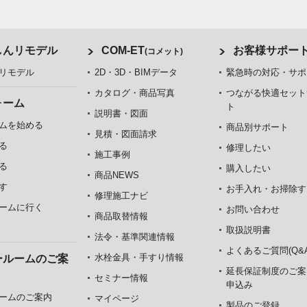
しんリモデル
COM-ET
お客様サポー
(コメット)
リモデル
2D・3D・BIMデータ
緊急時の対応・サポ
カタログ・商品写真
つながる快適セット
ォーム
ト
説明書・図面
ムを始める
商品別サポート
見積・図面請求
る
修理したい
施工事例
る
購入したい
商品NEWS
す
お手入れ・お掃除す
修理施工ナビ
ームに行く
お問い合わせ
商品取替情報
取扱説明書
法令・基準関連情報
よくあるご質問(Q&A
水栓金具・手すり情報
ールームのご案
延長保証制度のご案
セミナー情報
申込み
ームのご案内
マイページ
製品のご登録