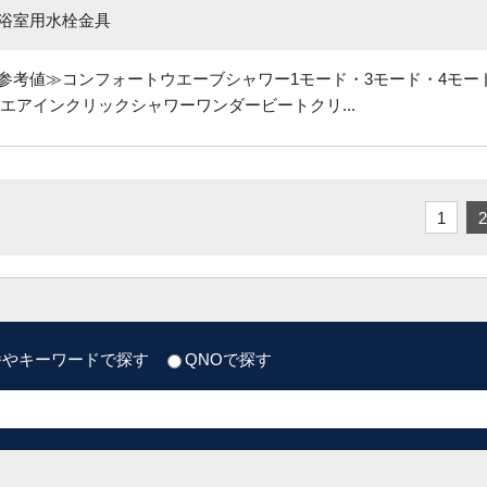
 浴室用水栓金具
参考値≫コンフォートウエーブシャワー1モード・3モード・4モード
エアインクリックシャワーワンダービートクリ...
1
2
番やキーワードで探す
QNOで探す