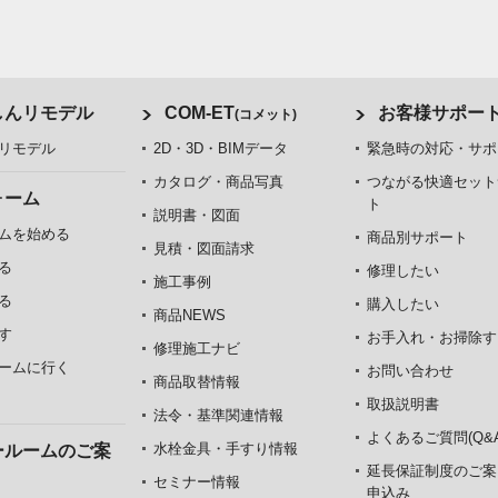
しんリモデル
COM-ET
お客様サポー
(コメット)
リモデル
2D・3D・BIMデータ
緊急時の対応・サポ
カタログ・商品写真
つながる快適セット
ォーム
ト
説明書・図面
ムを始める
商品別サポート
見積・図面請求
る
修理したい
施工事例
る
購入したい
商品NEWS
す
お手入れ・お掃除す
修理施工ナビ
ームに行く
お問い合わせ
商品取替情報
取扱説明書
法令・基準関連情報
よくあるご質問(Q&A
水栓金具・手すり情報
ールームのご案
延長保証制度のご案
セミナー情報
申込み