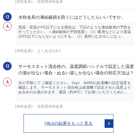
[水栓金具]
浴室用水栓金具
水栓金具の凍結破損を防ぐにはどうしたらいいですか。
気温・室温が0℃以下になる場合は、下記のような凍結破損の予防を
行ってください。＜凍結破損の予防処置＞（1）暖房などにより室温
が0℃以下にならないようにする。（2）屋外にむき出しになっ...
[水栓金具]
よくあるQ＆A
サーモスタット混合栓の、温度調節ハンドルで設定した温度
の湯が出ない場合・ぬるい湯しか出ない場合の対応方法は？
次の手順にてご確認ください。Step1 &#9642;給湯機の設定温度を
確認します。サーモスタット混合栓は給湯機で設定された温度より
ぬるめのお湯が出ます。適温（約40℃）でお使いいただくために...
[水栓金具]
浴室用水栓金具
Q&Aの結果をもっと見る