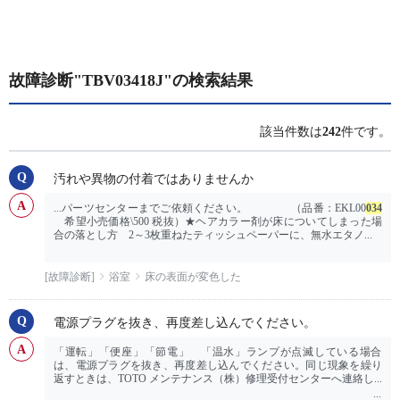
故障診断"TBV03418J"の検索結果
該当件数は
242
件です。
汚れや異物の付着ではありませんか
...パーツセンターまでご依頼ください。 （品番：EKL00
034
希望小売価格\500 税抜）★ヘアカラー剤が床についてしまった場
合の落とし方 2～3枚重ねたティッシュペーパーに、無水エタノ...
[故障診断]
浴室
床の表面が変色した
電源プラグを抜き、再度差し込んでください。
「運転」「便座」「節電」 「温水」ランプが点滅している場合
は、電源プラグを抜き、再度差し込んでください。同じ現象を繰り
返すときは、TOTO メンテナンス（株）修理受付センターへ連絡し...