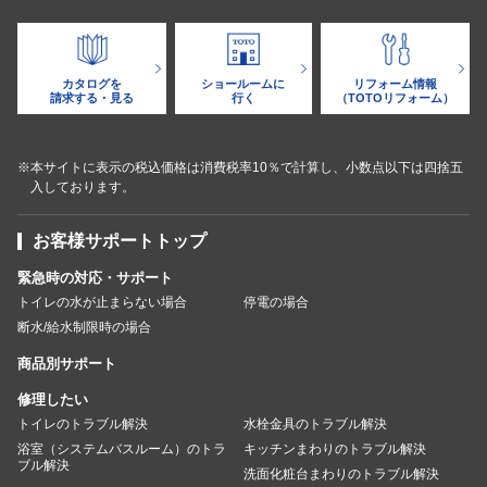
カタログを
ショールームに
リフォーム情報
請求する・見る
行く
（TOTOリフォーム）
※本サイトに表示の税込価格は消費税率10％で計算し、小数点以下は四捨五
入しております。
お客様サポートトップ
緊急時の対応・サポート
トイレの水が止まらない場合
停電の場合
断水/給水制限時の場合
商品別サポート
修理したい
トイレのトラブル解決
水栓金具のトラブル解決
浴室（システムバスルーム）のトラ
キッチンまわりのトラブル解決
ブル解決
洗面化粧台まわりのトラブル解決