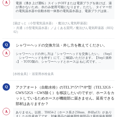
電源（沸き上げ運転）スイッチOFFまたは電源プラグを抜けば、湯
が沸かないため、水のみ使用可能になります。ただし、タイマー付
の電気温水器や自動水栓一体形の電気温水器は、電源プラグは抜...
[湯ぽっと（小型電気温水器）・魔法びん電気即湯器]
共通（小型電気温水器）／よくある質問／魔法びん電気即湯器（REQ
02）
シャワーヘッドの交換方法・外し方を教えてください。
シャワーヘッドの外し方は「シャワーヘッドを交換したい」 （Step1
シャワーヘッドを外す）にて、ご確認いただけます。【Step1 抜粋
↓】・TOTO製の、シャワーヘッドとホースは ねじ式です。...
[水栓金具]
浴室用水栓金具
アクアオート（自動水栓）のTEL3*/5*/7*/8*型（TEL32GS・
GWS/52GS・GWS除く）を移設したいのですが、ホースをカ
ットしているためホースが機能部に届きません。延長できる
部材はありますか？
ありません。以前、TH654-2（ホース長さ250mm、外径φ13）があり
ましたが生産終了です。対象商品の補修用性能部品は最低保有期間