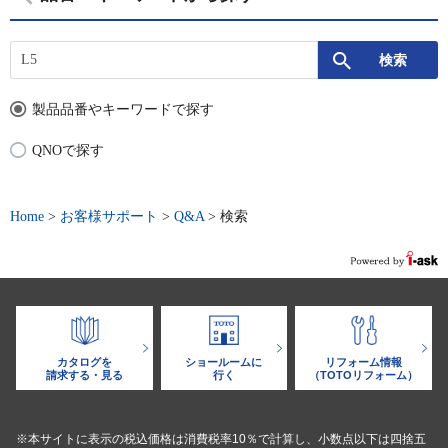
製品品番やキーワードで探す
QNOで探す
Home
>
お客様サポート
>
Q&A
>
検索
カタログを
ショールームに
リフォーム情報
請求する・見る
行く
（TOTOリフォーム）
※本サイトに表示の税込価格は消費税率10％で計算し、小数点以下は四捨五