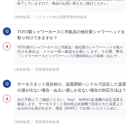
終了していますので、商品のお買い替えをご検討ください。
[水栓金具]
パブリック向け洗面所用水栓金具
TOTO製シャワーホースに市販品の他社製シャワーヘッドを
取り付けできますか？
TOTO製のシャワーホースに市販品・他社製のシャワーヘッドを取り
付ける場合は、メーカー様へ確認をお願いします。その際、弊社
『シャワーホースとシャワーヘッドの接続部ねじの規格（ねじサ...
[水栓金具]
浴室用水栓金具
サーモスタット混合栓の、温度調節ハンドルで設定した温度
の湯が出ない場合・ぬるい湯しか出ない場合の対応方法は？
次の手順にてご確認ください。Step1 &#9642;給湯機の設定温度を
確認します。サーモスタット混合栓は給湯機で設定された温度より
ぬるめのお湯が出ます。適温（約40℃）でお使いいただくために...
[水栓金具]
浴室用水栓金具