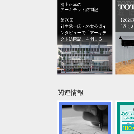
淵上正幸の
2025年08月01日
「
アーキテクト訪問記
第70回
【202
2025年04月21日
商
針生承一氏への太公望イ
「浮く
ンタビューで「アーキテ
2025年03月12日
商
クト訪問記」を閉じる
関連情報