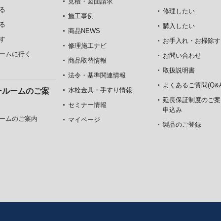
見積・図面請求
る
修理したい
施工事例
る
購入したい
商品NEWS
す
お手入れ・お掃除す
修理施工ナビ
ームに行く
お問い合わせ
商品取替情報
取扱説明書
法令・基準関連情報
よくあるご質問(Q&A
水栓金具・手すり情報
ールームのご案
延長保証制度のご案
セミナー情報
申込み
ームのご案内
マイページ
製品のご登録