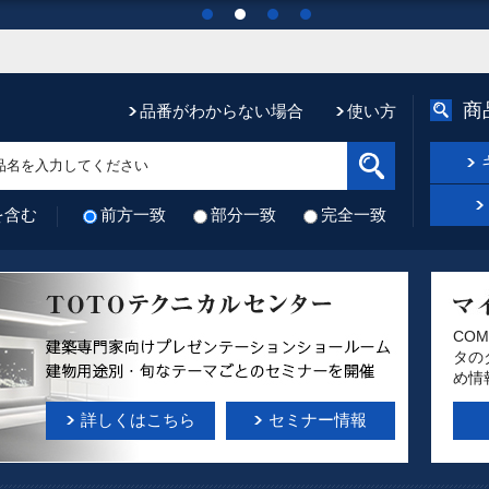
商
品番がわからない場合
使い方
を含む
前方一致
部分一致
完全一致
CO
タの
め情
詳しくはこちら
セミナー情報