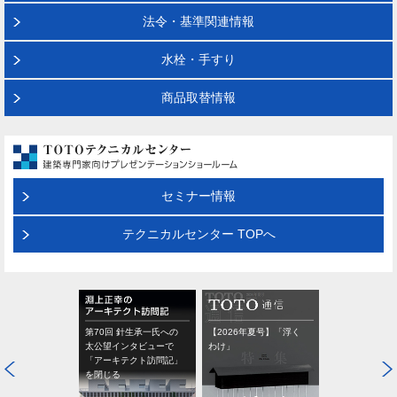
法令・基準関連情報
水栓・手すり
商品取替情報
セミナー情報
テクニカルセンター TOPへ
第70回 針生承一氏への
【2026年夏号】「浮く
太公望インタビューで
わけ」
「アーキテクト訪問記」
を閉じる
メールマガジ