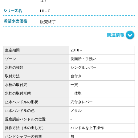
ュ）
Hi－G
販売終了
生産期間
2010～
ゾーン
洗面所・手洗い
水栓の種類
シングルレバー
取付方法
台付き
水栓の取付穴
一穴
水栓の取付形態
一体型
止水ハンドルの形状
穴付きレバー
止水ハンドルの色
メタル
温度調節ハンドルの位置
-
操作方法（水の出し方）
ハンドルを上下操作
ハンドシャワーの有無
無