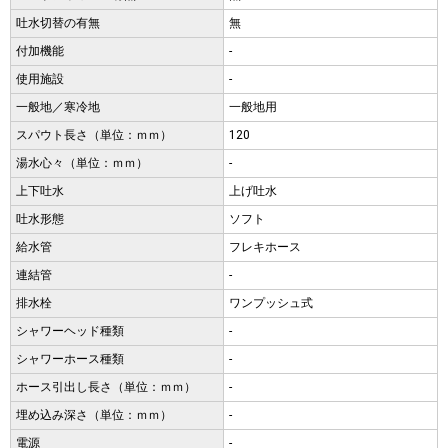
吐水切替の有無
無
付加機能
-
使用施設
-
一般地／寒冷地
一般地用
スパウト長さ（単位：ｍｍ）
120
湯水心々（単位：ｍｍ）
-
上下吐水
上げ吐水
吐水形態
ソフト
給水管
フレキホース
連結管
-
排水栓
ワンプッシュ式
シャワーヘッド種類
-
シャワーホース種類
-
ホース引出し長さ（単位：ｍｍ）
-
埋め込み深さ（単位：ｍｍ）
-
電源
-