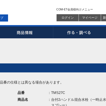
COM-ET会員様向けメニュー
ログイン
マイページ
新
ップ
品番の仕様とは異なる場合があります。
品番
：TMS27C
商品名
：台付2ハンドル混合水栓（一時止
スプレー）