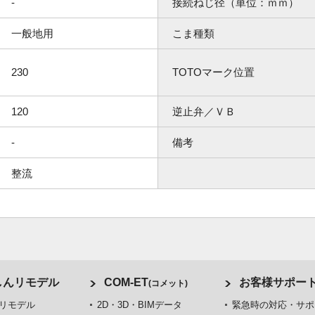
-
接続ねじ径（単位：ｍｍ）
一般地用
こま種類
230
TOTOマーク位置
120
逆止弁／ＶＢ
-
備考
整流
しんリモデル
COM-ET
お客様サポー
(コメット)
リモデル
2D・3D・BIMデータ
緊急時の対応・サポ