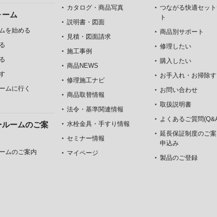
カタログ・商品写真
つながる快適セット
ォーム
ト
説明書・図面
ムを始める
商品別サポート
見積・図面請求
る
修理したい
施工事例
る
購入したい
商品NEWS
す
お手入れ・お掃除す
修理施工ナビ
ームに行く
お問い合わせ
商品取替情報
取扱説明書
法令・基準関連情報
よくあるご質問(Q&A
水栓金具・手すり情報
ールームのご案
延長保証制度のご案
セミナー情報
申込み
ームのご案内
マイページ
製品のご登録