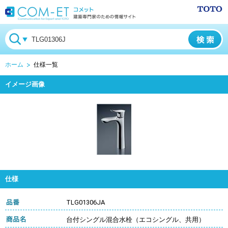
ホーム
仕様一覧
イメージ画像
仕様
TLG01306JA
台付シングル混合水栓（エコシングル、共用）