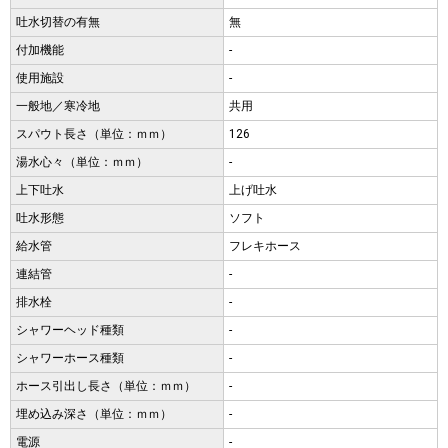
吐水切替の有無
無
付加機能
-
使用施設
-
一般地／寒冷地
共用
スパウト長さ（単位：ｍｍ）
126
湯水心々（単位：ｍｍ）
-
上下吐水
上げ吐水
吐水形態
ソフト
給水管
フレキホース
連結管
-
排水栓
-
シャワーヘッド種類
-
シャワーホース種類
-
ホース引出し長さ（単位：ｍｍ）
-
埋め込み深さ（単位：ｍｍ）
-
電源
-