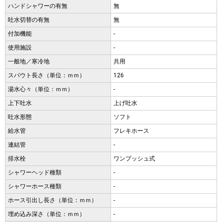
ハンドシャワーの有無
無
吐水切替の有無
無
付加機能
-
使用施設
-
一般地／寒冷地
共用
スパウト長さ（単位：ｍｍ）
126
湯水心々（単位：ｍｍ）
-
上下吐水
上げ吐水
吐水形態
ソフト
給水管
フレキホース
連結管
-
排水栓
ワンプッシュ式
シャワーヘッド種類
-
シャワーホース種類
-
ホース引出し長さ（単位：ｍｍ）
-
埋め込み深さ（単位：ｍｍ）
-