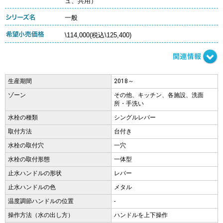
ュ、共用）
一般
\114,000(税込\125,400)
生産期間
2018～
ゾーン
その他、キッチン、各施設、洗面
所・手洗い
水栓の種類
シングルレバー
取付方法
台付き
水栓の取付穴
一穴
水栓の取付形態
一体型
止水ハンドルの形状
レバー
止水ハンドルの色
メタル
温度調節ハンドルの位置
-
操作方法（水の出し方）
ハンドルを上下操作