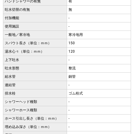
ハンドシャワーの有無
有
吐水切替の有無
無
付加機能
-
使用施設
-
一般地／寒冷地
寒冷地用
スパウト長さ（単位：ｍｍ）
150
湯水心々（単位：ｍｍ）
120
上下吐水
-
吐水形態
整流
給水管
銅管
連結管
-
排水栓
ゴム栓式
シャワーヘッド種類
-
シャワーホース種類
-
ホース引出し長さ（単位：ｍｍ）
-
埋め込み深さ（単位：ｍｍ）
-