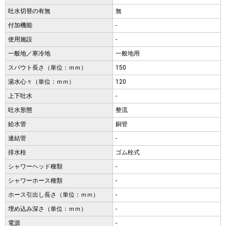
吐水切替の有無
無
付加機能
-
使用施設
-
一般地／寒冷地
一般地用
スパウト長さ（単位：ｍｍ）
150
湯水心々（単位：ｍｍ）
120
上下吐水
-
吐水形態
整流
給水管
銅管
連結管
-
排水栓
ゴム栓式
シャワーヘッド種類
-
シャワーホース種類
-
ホース引出し長さ（単位：ｍｍ）
-
埋め込み深さ（単位：ｍｍ）
-
電源
-