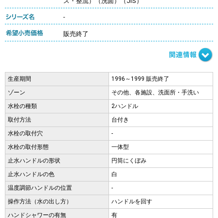
ス・整流）（洗面）（JIS）
-
販売終了
生産期間
1996～1999 販売終了
ゾーン
その他、各施設、洗面所・手洗い
水栓の種類
2ハンドル
取付方法
台付き
水栓の取付穴
-
水栓の取付形態
一体型
止水ハンドルの形状
円筒にくぼみ
止水ハンドルの色
白
温度調節ハンドルの位置
-
操作方法（水の出し方）
ハンドルを回す
ハンドシャワーの有無
有