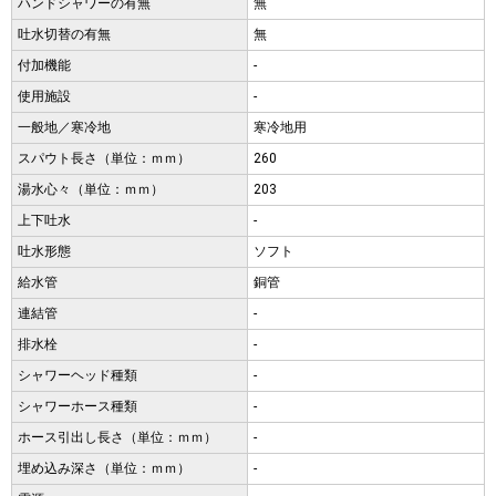
ハンドシャワーの有無
無
吐水切替の有無
無
付加機能
-
使用施設
-
一般地／寒冷地
寒冷地用
スパウト長さ（単位：ｍｍ）
260
湯水心々（単位：ｍｍ）
203
上下吐水
-
吐水形態
ソフト
給水管
銅管
連結管
-
排水栓
-
シャワーヘッド種類
-
シャワーホース種類
-
ホース引出し長さ（単位：ｍｍ）
-
埋め込み深さ（単位：ｍｍ）
-