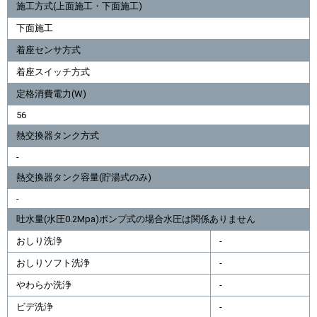
施工方式(上面施工・下面施工)
下面施工
着座センサ方式
着座スイッチ方式
定格消費電力(W)
56
熱交換器タンク方式
-
熱交換器タンク容量(貯湯式のみ)
-
吐水量(水圧0.2Mpa)ポンプ式の場合水圧は関係ありません
おしり洗浄
-
おしりソフト洗浄
-
やわらか洗浄
-
ビデ洗浄
-