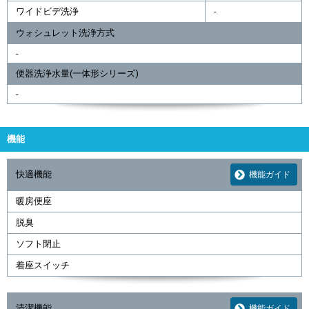
ワイドビデ洗浄
-
ウォシュレット洗浄方式
-
便器洗浄水量(一体形シリーズ)
-
機能
快適機能
機能ガイド
暖房便座
脱臭
ソフト閉止
着座スイッチ
清潔機能
機能ガイド