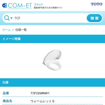
ホーム
仕様一覧
イメージ画像
仕様
TCF226#NW1
ウォームレットＧ