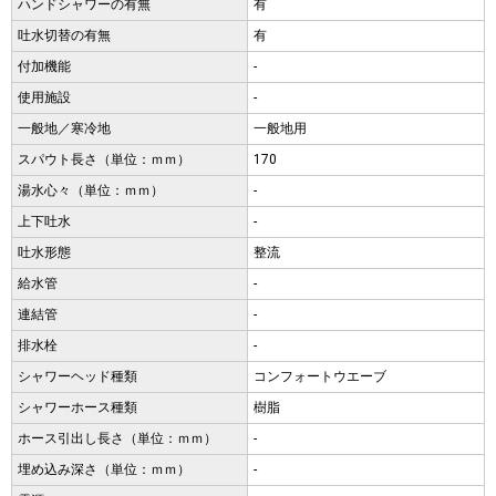
ハンドシャワーの有無
有
吐水切替の有無
有
付加機能
-
使用施設
-
一般地／寒冷地
一般地用
スパウト長さ（単位：ｍｍ）
170
湯水心々（単位：ｍｍ）
-
上下吐水
-
吐水形態
整流
給水管
-
連結管
-
排水栓
-
シャワーヘッド種類
コンフォートウエーブ
シャワーホース種類
樹脂
ホース引出し長さ（単位：ｍｍ）
-
埋め込み深さ（単位：ｍｍ）
-