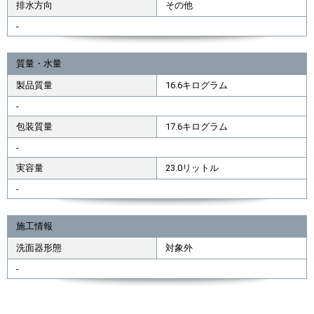
排水方向
その他
-
質量・水量
製品質量
16.6キログラム
-
包装質量
17.6キログラム
-
実容量
23.0リットル
-
施工情報
洗面器形態
対象外
-