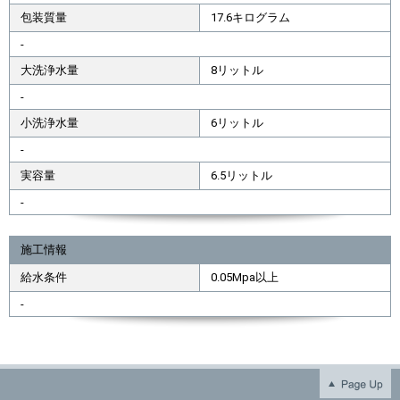
包装質量
17.6キログラム
-
大洗浄水量
8リットル
-
小洗浄水量
6リットル
-
実容量
6.5リットル
-
施工情報
給水条件
0.05Mpa以上
-