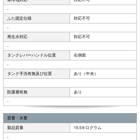
-
ふた固定仕様
対応不可
-
再生水対応
対応不可
-
タンクレバーハンドル位置
右側面
-
タンク手洗有無及び位置
あり（中央）
防露層有無
あり
-
質量・水量
製品質量
15.5キログラム
-