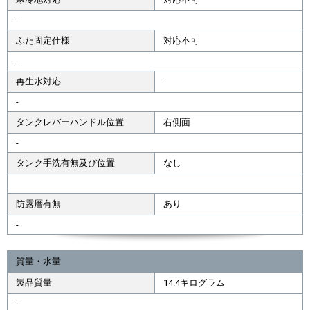
-
ふた固定仕様
対応不可
-
再生水対応
-
-
タンクレバーハンドル位置
右側面
-
タンク手洗有無及び位置
なし
防露層有無
あり
-
質量・水量
製品質量
14.4キログラム
-