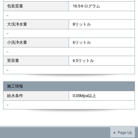
包装質量
16.5キログラム
-
大洗浄水量
8リットル
-
小洗浄水量
6リットル
-
実容量
6.5リットル
-
施工情報
給水条件
0.05Mpa以上
-