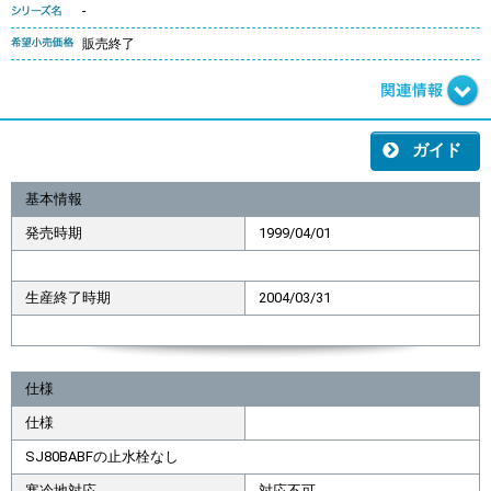
-
販売終了
ガイド
基本情報
発売時期
1999/04/01
生産終了時期
2004/03/31
仕様
仕様
SJ80BABFの止水栓なし
寒冷地対応
対応不可