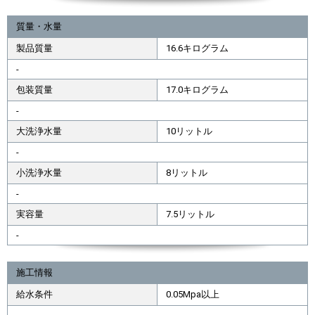
質量・水量
製品質量
16.6キログラム
-
包装質量
17.0キログラム
-
大洗浄水量
10リットル
-
小洗浄水量
8リットル
-
実容量
7.5リットル
-
施工情報
給水条件
0.05Mpa以上