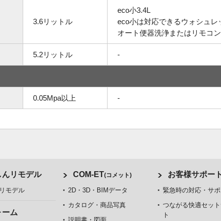
eco小3.4L
3.6リットル
eco小は対応できるウォシュ
オート便器洗浄またはリモコン
5.2リットル
-
0.05Mpa以上
-
しんリモデル
COM-ET
お客様サポー
(コメット)
リモデル
2D・3D・BIMデータ
緊急時の対応・サポ
カタログ・商品写真
つながる快適セット
ォーム
ト
説明書・図面