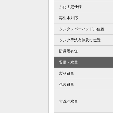
ふた固定仕様
再生水対応
タンクレバーハンドル位置
タンク手洗有無及び位置
防露層有無
質量・水量
製品質量
包装質量
大洗浄水量