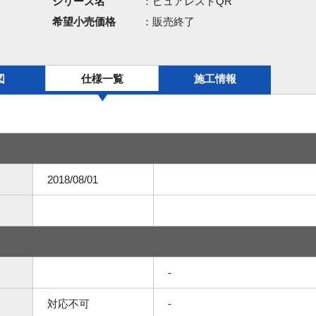
シリーズ名
：ピュアレストQR
希望小売価格
：販売終了
図
仕様一覧
施工情報
2018/08/01
-
対応不可
-