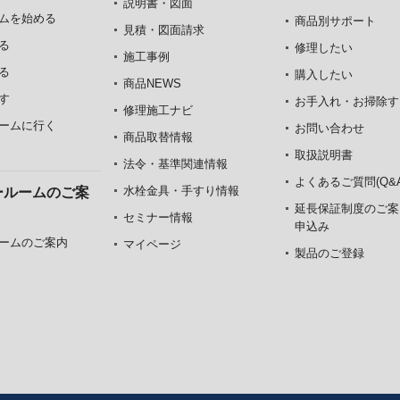
説明書・図面
ムを始める
商品別サポート
見積・図面請求
る
修理したい
施工事例
る
購入したい
商品NEWS
す
お手入れ・お掃除す
修理施工ナビ
ームに行く
お問い合わせ
商品取替情報
取扱説明書
法令・基準関連情報
よくあるご質問(Q&A
水栓金具・手すり情報
ールームのご案
延長保証制度のご案
セミナー情報
申込み
ームのご案内
マイページ
製品のご登録