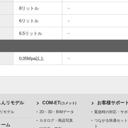
8リットル
-
6リットル
-
6.5リットル
-
0.05Mpa以上
-
しんリモデル
COM-ET
お客様サポー
(コメット)
リモデル
2D・3D・BIMデータ
緊急時の対応・サポ
カタログ・商品写真
つながる快適セット
ォーム
ト