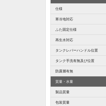
仕様
寒冷地対応
ふた固定仕様
再生水対応
タンクレバーハンドル位置
タンク手洗有無及び位置
防露層有無
質量・水量
製品質量
包装質量