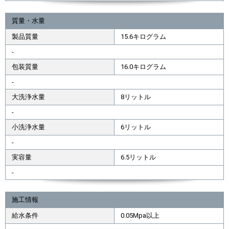
質量・水量
製品質量
15.6キログラム
-
包装質量
16.0キログラム
-
大洗浄水量
8リットル
-
小洗浄水量
6リットル
-
実容量
6.5リットル
-
施工情報
給水条件
0.05Mpa以上