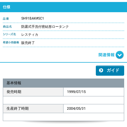
仕様
SH91BAK#SC1
防露式手洗付密結形ロータンク
レスティカ
販売終了
ガイド
基本情報
発売時期
1999/07/15
生産終了時期
2004/05/31