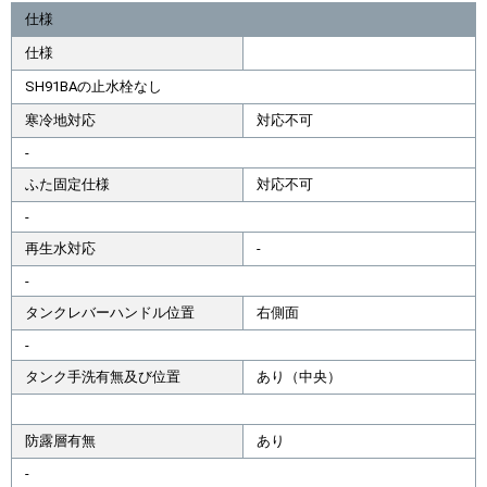
仕様
仕様
SH91BAの止水栓なし
寒冷地対応
対応不可
-
ふた固定仕様
対応不可
-
再生水対応
-
-
タンクレバーハンドル位置
右側面
-
タンク手洗有無及び位置
あり（中央）
防露層有無
あり
-