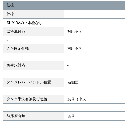
仕様
仕様
SH91BAの止水栓なし
寒冷地対応
対応不可
-
ふた固定仕様
対応不可
-
再生水対応
-
-
タンクレバーハンドル位置
右側面
-
タンク手洗有無及び位置
あり（中央）
防露層有無
あり
-