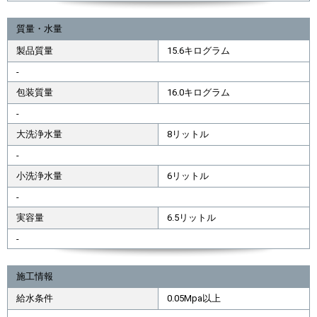
質量・水量
製品質量
15.6キログラム
-
包装質量
16.0キログラム
-
大洗浄水量
8リットル
-
小洗浄水量
6リットル
-
実容量
6.5リットル
-
施工情報
給水条件
0.05Mpa以上