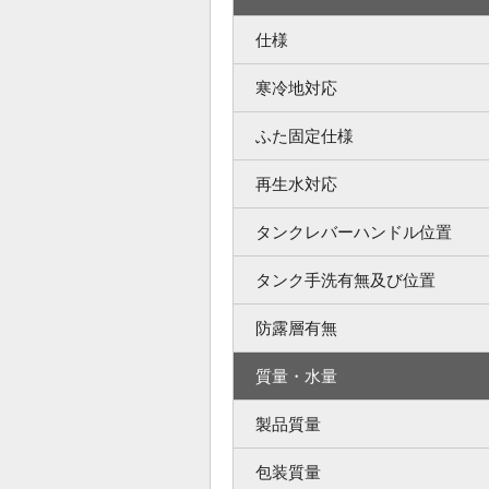
仕様
寒冷地対応
ふた固定仕様
再生水対応
タンクレバーハンドル位置
タンク手洗有無及び位置
防露層有無
質量・水量
製品質量
包装質量