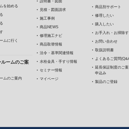
説明書・図面
ムを始める
商品別サポート
見積・図面請求
る
修理したい
施工事例
る
購入したい
商品NEWS
す
お手入れ・お掃除す
修理施工ナビ
ームに行く
お問い合わせ
商品取替情報
取扱説明書
法令・基準関連情報
よくあるご質問(Q&A
水栓金具・手すり情報
ールームのご案
延長保証制度のご案
セミナー情報
申込み
ームのご案内
マイページ
製品のご登録