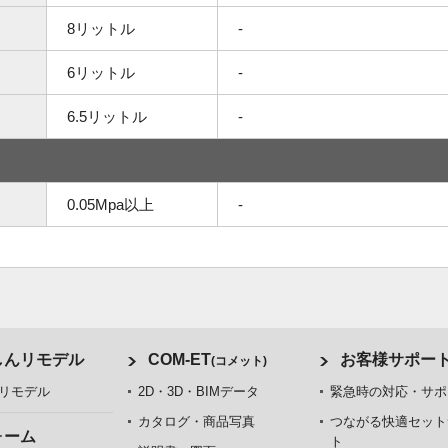
8リットル
-
6リットル
-
6.5リットル
-
0.05Mpa以上
-
しんリモデル
COM-ET
お客様サポー
(コメット)
リモデル
2D・3D・BIMデータ
緊急時の対応・サポ
カタログ・商品写真
つながる快適セット
ォーム
ト