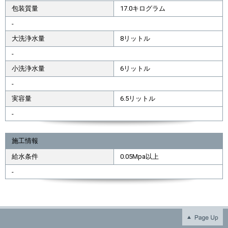
包装質量
17.0キログラム
-
大洗浄水量
8リットル
-
小洗浄水量
6リットル
-
実容量
6.5リットル
-
施工情報
給水条件
0.05Mpa以上
-