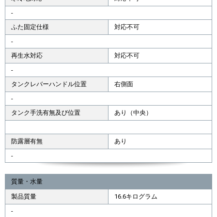
-
ふた固定仕様
対応不可
-
再生水対応
対応不可
-
タンクレバーハンドル位置
右側面
-
タンク手洗有無及び位置
あり（中央）
防露層有無
あり
-
質量・水量
製品質量
16.6キログラム
-