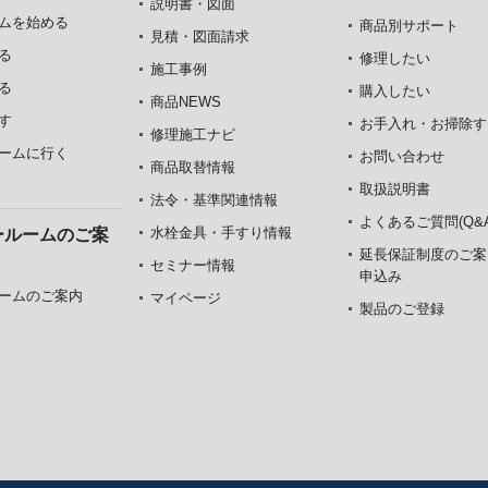
説明書・図面
ムを始める
商品別サポート
見積・図面請求
る
修理したい
施工事例
る
購入したい
商品NEWS
す
お手入れ・お掃除す
修理施工ナビ
ームに行く
お問い合わせ
商品取替情報
取扱説明書
法令・基準関連情報
よくあるご質問(Q&A
水栓金具・手すり情報
ールームのご案
延長保証制度のご案
セミナー情報
申込み
ームのご案内
マイページ
製品のご登録