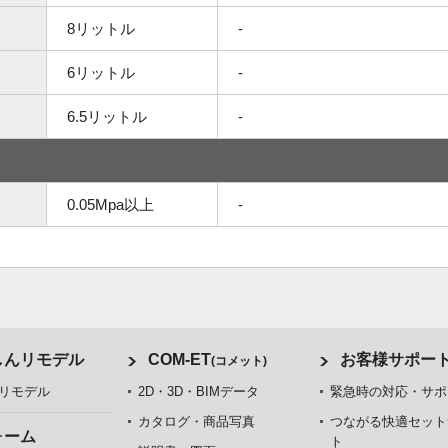
8リットル
-
6リットル
-
6.5リットル
-
0.05Mpa以上
-
しんリモデル
COM-ET
お客様サポー
(コメット)
リモデル
2D・3D・BIMデータ
緊急時の対応・サポ
カタログ・商品写真
つながる快適セット
ォーム
ト