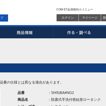
COM-ET会員様向けメニュー
ログイン
マイページ
新
ップ
品番の仕様とは異なる場合があります。
品番
：SH91BA#NG2
商品名
：防露式手洗付密結形ロータンク