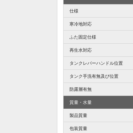
仕様
寒冷地対応
ふた固定仕様
再生水対応
タンクレバーハンドル位置
タンク手洗有無及び位置
防露層有無
質量・水量
製品質量
包装質量