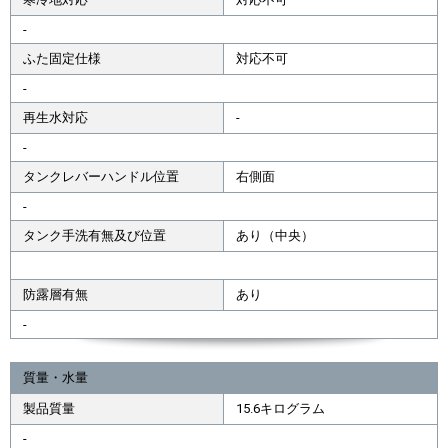
-
ふた固定仕様
対応不可
-
再生水対応
-
-
タンクレバーハンドル位置
右側面
-
タンク手洗有無及び位置
あり（中央）
防露層有無
あり
-
質量・水量
製品質量
15.6キログラム
-