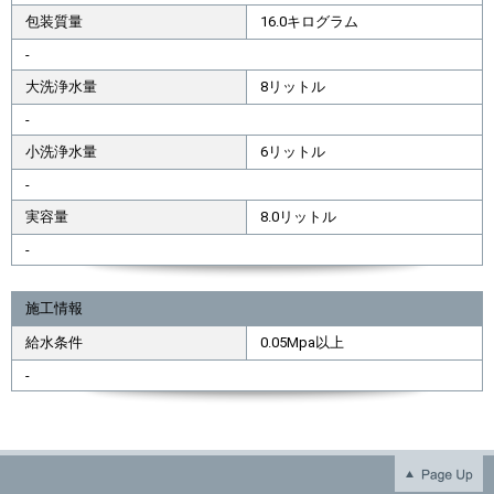
包装質量
16.0キログラム
-
大洗浄水量
8リットル
-
小洗浄水量
6リットル
-
実容量
8.0リットル
-
施工情報
給水条件
0.05Mpa以上
-