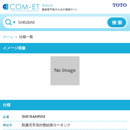
ホーム
仕様一覧
イメージ画像
仕様
SH81BAK#SS4
防露式手洗付密結形ロータンク