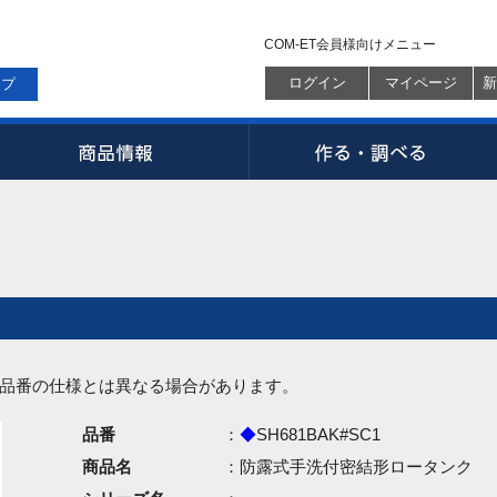
COM-ET会員様向けメニュー
ログイン
マイページ
新
ップ
品番の仕様とは異なる場合があります。
品番
：
◆
SH681BAK#SC1
商品名
：防露式手洗付密結形ロータンク