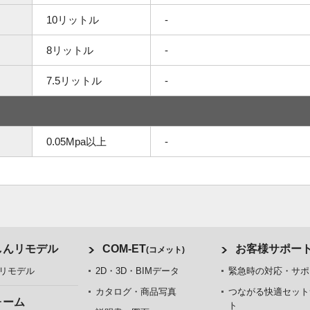
10リットル
-
8リットル
-
7.5リットル
-
0.05Mpa以上
-
しんリモデル
COM-ET
お客様サポー
(コメット)
リモデル
2D・3D・BIMデータ
緊急時の対応・サポ
カタログ・商品写真
つながる快適セット
ォーム
ト