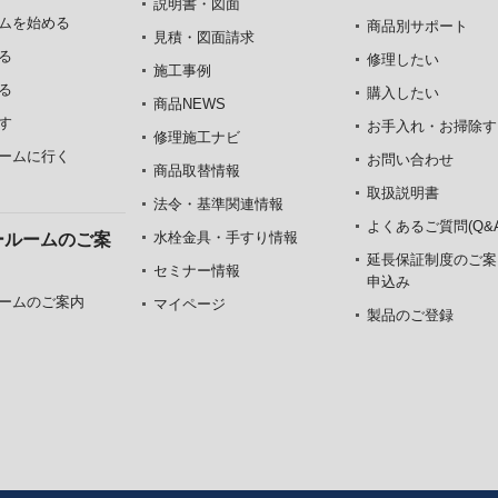
説明書・図面
ムを始める
商品別サポート
見積・図面請求
る
修理したい
施工事例
る
購入したい
商品NEWS
す
お手入れ・お掃除す
修理施工ナビ
ームに行く
お問い合わせ
商品取替情報
取扱説明書
法令・基準関連情報
よくあるご質問(Q&A
水栓金具・手すり情報
ールームのご案
延長保証制度のご案
セミナー情報
申込み
ームのご案内
マイページ
製品のご登録