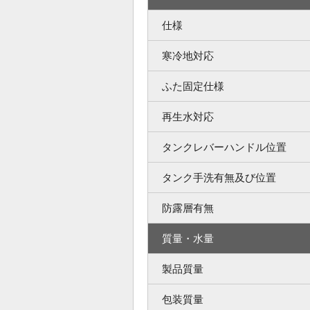
仕様
寒冷地対応
ふた固定仕様
再生水対応
タンクレバーハンドル位置
タンク手洗有無及び位置
防露層有無
質量・水量
製品質量
包装質量